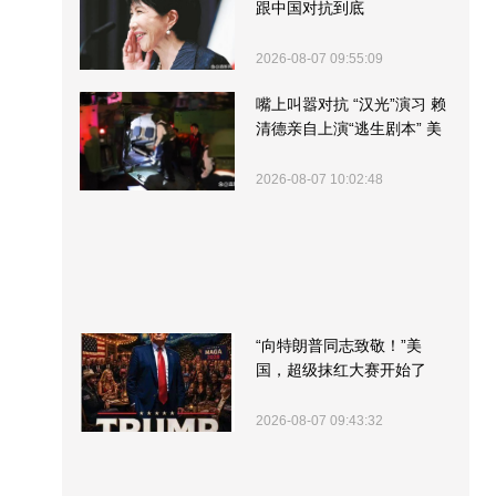
跟中国对抗到底
2026-08-07 09:55:09
嘴上叫嚣对抗 “汉光”演习 赖
清德亲自上演“逃生剧本” 美
军方围观“服务”
2026-08-07 10:02:48
“向特朗普同志致敬！”美
国，超级抹红大赛开始了
2026-08-07 09:43:32