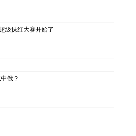
，超级抹红大赛开始了
抗中俄？