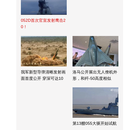
052D首次官宣发射鹰击2
0！
我军新型导弹清晰发射画
洛马公开展出无人僚机外
面首度公开 穿深可达10
形，和歼-50高度相似
米
第13艘055大驱开始试航