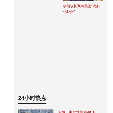
伊朗议长讽刺美国“戏剧
化外交”
24小时热点
管姚：中方对美“亮剑”反