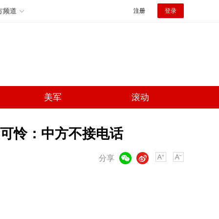
方频道
注册
登录
美军
滚动
装可怜：中方不接电话
微信
微博
分享