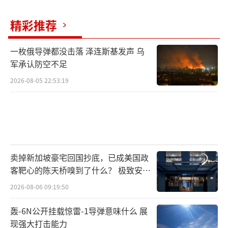
精彩推荐
一枚俄导弹都没击落 泽连斯基发声 乌
军承认防空不足
2026-08-05 22:53:19
卖掉新加坡豪宅回国抄底，已成美国政
客靶心的陈天桥嗅到了什么？ 极致安全
的追寻
2026-08-06 09:19:50
轰-6N公开挂载惊雷-1导弹意味什么 展
现强大打击能力