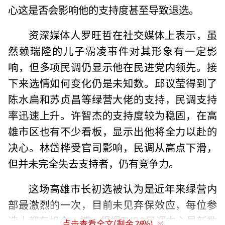
心这是否会影响他的支持度甚至导致退选。
资深媒体人罗旺哲在社交媒体上表示，虽
然赖瑞隆的儿子霸凌事件对其形象有一定影
响，但多项民调仍显示他在民进党内领先。接
下来选情如何变化仍是未知数。邱议莹得到了
陈水扁和苏贞昌等绿营大佬的支持，民调支持
率迅速上升。许智杰的支持度较为稳固，在高
雄市区也有不少看板，显示出他将全力以赴的
决心。林岱桦受官司影响，民调从高点下滑，
但并未完全失去支持者，仍有竞争力。
这场高雄市长初选被认为是近年来绿营内
部最激烈的一次，目前未见弃保效应，每位参
选人都有机会一搏。根据TVBS民调中心最新数
点击查看全文(剩余
28
%)