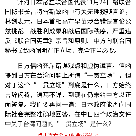
针对日本常驻联合国代表11月24日给联合
国秘书长古特雷斯致函中有关无理狡辩言论，
林剑表示，日本首相高市早苗涉台错误言论公
然挑战二战胜利成果和战后国际秩序，严重违
反《联合国宪章》宗旨和原则。中方向联合国
秘书长致函阐明严正立场，完全正当必要。
日方信函充斥错误观点和虚伪谎言。信函
提到日方在台湾问题上所谓“一贯立场”，但
对于这个“一贯立场”到底是什么，日方始终
言辞闪躲，语焉不详，到现在仍未给中方以正
面答复。我们要再问一遍：日本政府能否向国
际社会完整准确地回答，在中日四个政治文件
中关于台湾问题的“一贯立场”是什么？
点击查看全文(剩余
67
%)