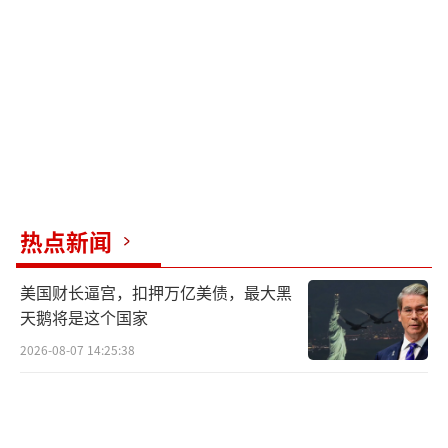
内的国际法”吗？
日方还影射指责他国防卫力量建设和实
施“胁迫”，这完全是倒打一耙。事实上，自
日本战败以来，右翼势力不断推动为侵略历史
翻案。近些年日本防卫费十三连增，自我松绑
集体自卫权，多次放宽武器出口限制，发展所
谓“对敌基地攻击能力”，图谋修改“无核三
热点新闻
原则”等，
一步步掏空《开罗宣言》和《波茨
美国财长逼宫，扣押万亿美债，最大黑
坦公告》对日明确规定的条款，违背自身在日
天鹅将是这个国家
本宪法中所作承诺。所谓“扩张军力”“胁迫
2026-08-07 14:25:38
他国”“不顾周边邻国反对试图单方面改变现
状”的恰恰是日方自己。
有鉴于此，中国常驻联合国代表团已再次