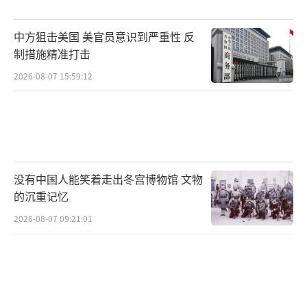
致函联合国秘书长，重申中方严正立场。今年
中方狙击美国 美官员意识到严重性 反
是中国人民抗日战争暨世界反法西斯战争胜利8
制措施精准打击
0周年。中方坚决反对日方倒行逆施挑战战后国
2026-08-07 15:59:12
际秩序，为军国主义招魂，再次敦促日方切实
反思纠错，履行战败国义务，以实际行动兑现
对中国和国际社会的承诺，不要一再背信弃
义。
没有中国人能笑着走出冬宫博物馆 文物
（总台央视记者 赵超逸）
（责任编辑：卢其龙 CM
的沉重记忆
0882）
2026-08-07 09:21:01