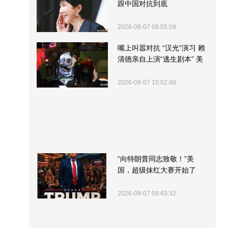
跟中国对抗到底
2026-08-07 09:55:09
嘴上叫嚣对抗 “汉光”演习 赖
清德亲自上演“逃生剧本” 美
军方围观“服务”
2026-08-07 10:02:48
“向特朗普同志致敬！”美
国，超级抹红大赛开始了
2026-08-07 09:43:32