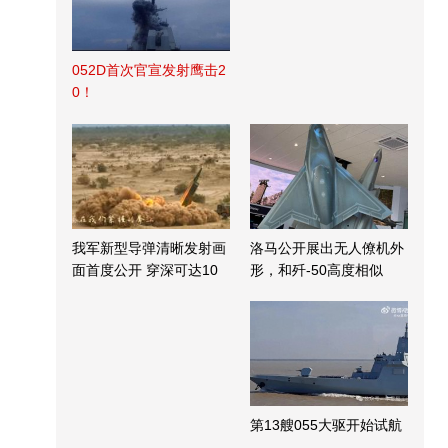
052D首次官宣发射鹰击2
0！
我军新型导弹清晰发射画
洛马公开展出无人僚机外
面首度公开 穿深可达10
形，和歼-50高度相似
米
第13艘055大驱开始试航