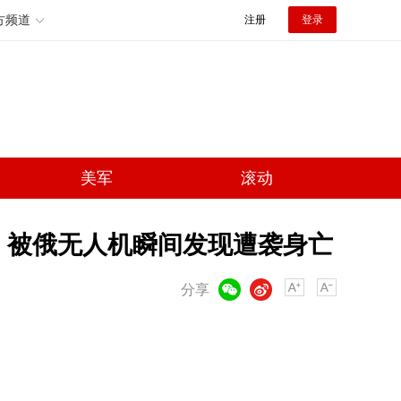
方频道
注册
登录
美军
滚动
 被俄无人机瞬间发现遭袭身亡
微信
微博
分享