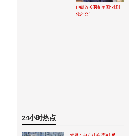
伊朗议长讽刺美国“戏剧
化外交”
24小时热点
管姚：中方对美“亮剑”反