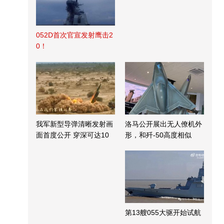
052D首次官宣发射鹰击2
0！
我军新型导弹清晰发射画
洛马公开展出无人僚机外
面首度公开 穿深可达10
形，和歼-50高度相似
米
第13艘055大驱开始试航