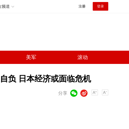
方频道
注册
登录
美军
滚动
自负 日本经济或面临危机
微信
微博
分享