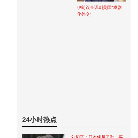
伊朗议长讽刺美国“戏剧
化外交”
24小时热点
刘和平：日本铆足了劲，要