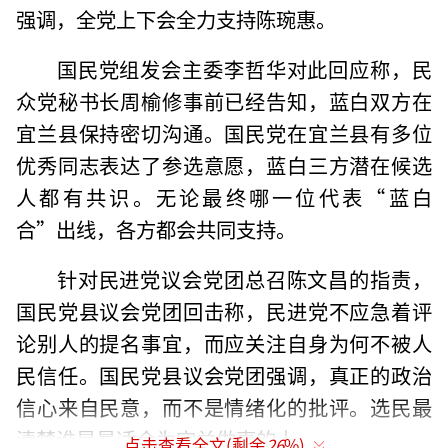
强调，全党上下会全力支持陈琬惠。
国民党组发会主委李哲华对此回应称，民
众党秘书长周榆修事前已经告知，蓝白双方在
宜兰县保持密切沟通。国民党在宜兰县有多位
优秀同志表达了参选意愿，蓝白三方潜在候选
人都有共识。无论最终哪一位代表“蓝白
合”出线，各方都会共同支持。
针对民进党议会党团总召陈文昌的指责，
国民党县议会党团回击称，民进党不应急着评
论别人的提名事宜，而应关注自身为何不被人
民信任。国民党县议会党团强调，真正的政治
信心来自民意，而不是情绪化的批评。选民最
清楚谁是最适合为宜兰做事的人。
点击查看全文(剩余
26
%)