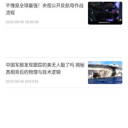
不愧是全球最强！央视公开反航母作战
年，他提出通过军事行动削弱乌克兰的军事实
流程
力，限制其军队的规模和装备，以避免乌克兰
2026-08-06 10:50:54
对俄罗斯构成军事威胁。同时，要求乌克兰清
除政府中被视为极端民族主义的政党和团体。
第四个条件是保障俄罗斯族人的权利。普
京要求乌克兰按照1991年《独立宣言》修改法
中国军舰发现跟踪的美无人艇了吗 揭秘
律，确保俄语在乌克兰的官方语言地位，并保
真相背后的物理与技术逻辑
障俄罗斯族人的基本权利。这一要求是俄方在2
2026-08-06 20:53:51
023年9月由外长拉夫罗夫提出的，普京也在此
次发言中强调了这一点。
面对这些条件，乌克兰政府态度坚决，完
全拒绝接受。泽连斯基明确表示，这些条件等
于要求乌克兰投降，特别是在领土和主权问题