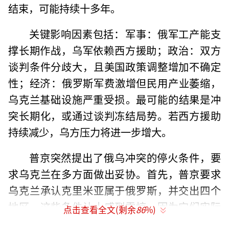
结束，可能持续十多年。
关键影响因素包括：‌军事‌：俄军工产能支
撑长期作战，乌军依赖西方援助‌；‌政治‌：双方
谈判条件分歧大，且美国政策调整增加不确定
性‌；‌经济‌：俄罗斯军费激增但民用产业萎缩，
乌克兰基础设施严重受损‌。最可能的结果是冲
突长期化，或通过谈判冻结局势。若西方援助
持续减少，乌方压力将进一步增大‌。
普京突然提出了俄乌冲突的停火条件，要
求乌克兰在多方面做出妥协。首先，普京要求
乌克兰承认克里米亚属于俄罗斯，并交出四个
地区。这些条件让人感到震惊，因为它们实际
点击查看全文(剩余
86
%)
上等于要求乌克兰放弃领土主权，接受俄罗斯