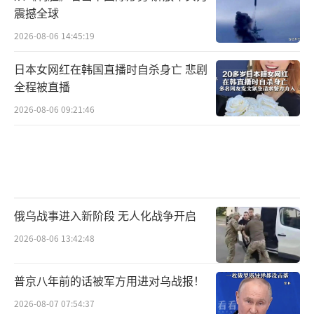
去克里米亚，黑海的制海权将受到极大威胁，
震撼全球
北约的军事设施也可能直接威胁到莫斯科的安
2026-08-06 14:45:19
全。2014年俄罗斯吞并克里米亚后，通过刻赤
日本女网红在韩国直播时自杀身亡 悲剧
大桥等基础设施加强了与克里米亚的联系，这
全程被直播
进一步稳固了俄罗斯对克里米亚的控制。
2026-08-06 09:21:46
乌克兰同样坚决主张克里米亚是自己的领
土。虽然克里米亚自2014年以来一直由俄罗斯
控制，但在国际社会中，许多国家仍然视其为
乌克兰的领土。2014年克里米亚通过公投回归
俄乌战事进入新阶段 无人化战争开启
俄罗斯时，获得了超过90%的支持，但这一结
2026-08-06 13:42:48
果并未获得广泛承认。在历史上，克里米亚曾
长期隶属于俄罗斯，直到1954年才被苏联划给
普京八年前的话被军方用进对乌战报！
乌克兰，这也使得克里米亚问题变得更加复
2026-08-07 07:54:37