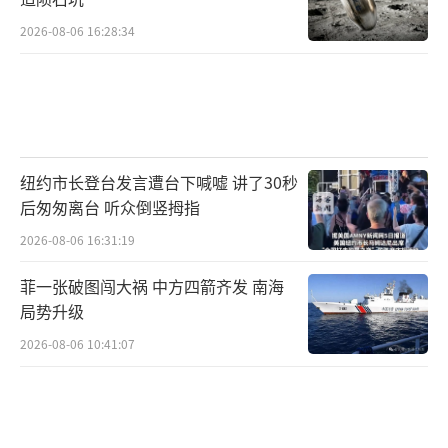
2026-08-06 16:28:34
（责任编辑：卢其龙 CM0882）
纽约市长登台发言遭台下喊嘘 讲了30秒
后匆匆离台 听众倒竖拇指
2026-08-06 16:31:19
菲一张破图闯大祸 中方四箭齐发 南海
局势升级
2026-08-06 10:41:07