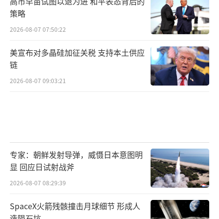
高市早苗试图以退为进 和平表态背后的
使得俄罗斯能够有效防止外部军事力量的威
策略
胁。
2026-08-07 07:50:22
普京提出的停火条件，实际上是在要求乌
美宣布对多晶硅加征关税 支持本土供应
克兰和国际社会接受当前战场上形成的现实局
链
面。对于乌克兰来说，接受这些条件意味着放
2026-08-07 09:03:21
弃大片领土和一部分主权，这是乌方无法接受
的。因此，双方的立场依旧僵持，战争似乎进
入了死胡同。一方面是俄罗斯不愿妥协，另一
方面是乌克兰无法让步，目前的冲突局面仍然
没有突破口。最终，战争的答案可能仍将在战
专家：朝鲜发射导弹，威慑日本意图明
显 回应日试射战斧
场上继续寻找。
2026-08-07 08:29:39
SpaceX火箭残骸撞击月球细节 形成人
造陨石坑