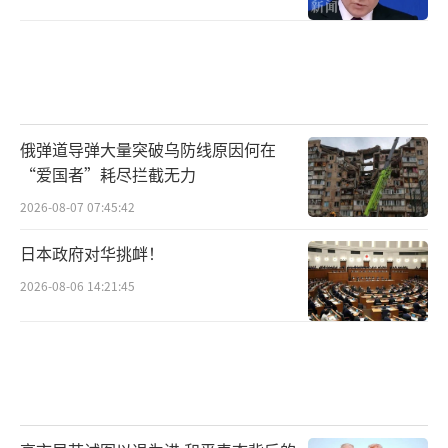
杂。
从紧急战略的角度来看，克里米亚对于俄
罗斯来说极为重要。它不仅是一个重要的港口
城市，还能有效阻挡北约的扩张。克里米亚与
俄弹道导弹大量突破乌防线原因何在
顿巴斯地区的控制，可以形成一道战略屏障，
“爱国者”耗尽拦截无力
防止北约的军事力量进一步渗透，保护俄罗斯
2026-08-07 07:45:42
的西南边疆。
日本政府对华挑衅！
至于顿涅茨克、卢甘斯克、扎波罗热和赫
2026-08-06 14:21:45
尔松这四个地区，它们对于俄罗斯的安全同样
具有重要意义。这些地区位于乌克兰东部，与
俄罗斯接壤，是天然的安全防线。控制这些地
区，不仅可以防止北约在俄罗斯边境的扩张，
还能保障克里米亚与俄罗斯本土之间的联系，