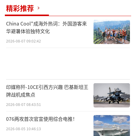
精彩推荐
上，乌克兰不会妥协。乌克兰宪法明确禁止割
让土地，总统办公室也强调土地不出售。乌方
China Cool"成海外热词：外国游客来
要求俄罗斯全面撤出包括克里米亚在内的所有
华避暑体验独特文化
占领区域，并提出要求俄罗斯为战争赔偿数千
2026-08-07 09:02:42
亿美元。此外，乌克兰还计划追究普京的战争
责任，双方的立场陷入了僵局。
乌克兰坚持恢复1991年国际公认的边界，
并表示只有在乌克兰军队回到这一边界后，才
印媒称歼-10CE引西方兴趣 巴基斯坦王
可能与俄罗斯进行谈判。而西方国家，包括美
牌战机成焦点
国和欧盟，也一致认为俄罗斯提出的条件是无
2026-08-07 08:43:51
法接受的，并批评俄罗斯没有展现出真正的和
076两攻首次官宣使用综合电推！
平谈判意愿。西方表示将继续加大对乌克兰的
2026-08-05 10:46:13
军事援助，帮助乌方抵抗俄罗斯的进攻。