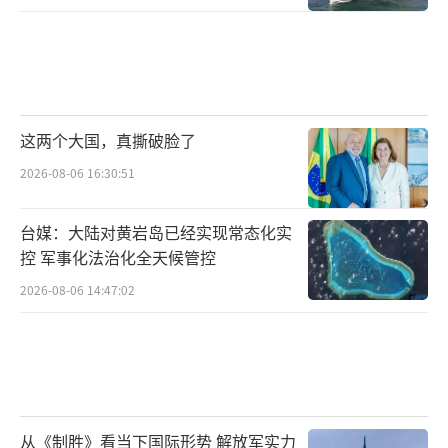
普京敢提出如此苛刻的条件，是否真的没
考虑到乌克兰的强烈反应呢？有分析认为，这
可能与近期美国和乌克兰的外交互动有关，尤
其是特朗普在努力调解俄乌关系时的举动。特
这两个大国，真撕破脸了
朗普曾与俄罗斯制定过一份28点计划，但这一
2026-08-06 16:30:51
计划遭到乌克兰方面的不满，因为特朗普并未
与普京达成共识，直接与乌克兰方面修改了方
台媒：大陆对黄岩岛已经实现常态化实
案，改成了19点计划。这一举动显然激怒了普
控 军事化法治化全天候管控
京，使得他更加坚决地提出这些硬性条件。
2026-08-06 14:47:02
普京之所以执意要克里米亚，背后有着深
刻的地缘战略考虑。克里米亚不仅是俄罗斯黑
海舰队的基地，它的港口塞瓦斯托波尔对于俄
罗斯在黑海的制海权至关重要。如果俄罗斯失
从《制胜》看当下国际形势 解放军实力