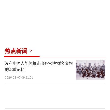
普京给乌克兰提出的四大核心条件中，第
一个就是要求乌克兰承认克里米亚归俄罗斯。
具体来说，要求乌克兰在法律上承认克里米亚
为俄罗斯领土，从而彻底放弃对这个半岛的主
权要求。第二个条件则要求乌克兰承认四个地
区的现状，尤其是顿涅茨克、卢甘斯克、扎波
热点新闻
罗热和赫尔松四个地区，成为俄罗斯联邦的一
没有中国人能笑着走出冬宫博物馆 文物
部分。
的沉重记忆
这四个地区一直处于冲突之中，俄罗斯希
2026-08-07 09:21:01
望乌克兰正式承认这些地区的归属问题。而第
三个条件虽然不是普京在此次峰会中提出的，
但仍然与俄乌冲突密切相关，即乌克兰必须去
军事化和去纳粹化。普京的这一要求始于2022