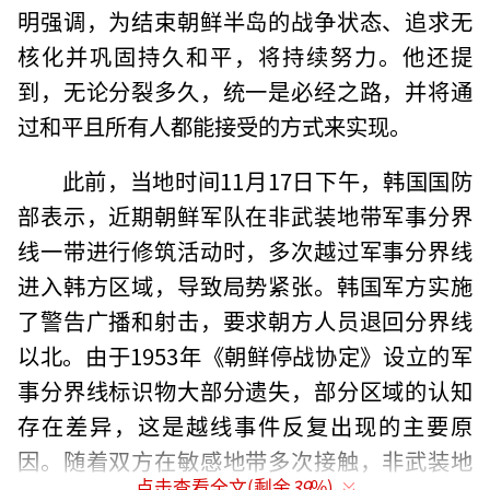
明强调，为结束朝鲜半岛的战争状态、追求无
核化并巩固持久和平，将持续努力。他还提
到，无论分裂多久，统一是必经之路，并将通
过和平且所有人都能接受的方式来实现。
此前，当地时间11月17日下午，韩国国防
部表示，近期朝鲜军队在非武装地带军事分界
线一带进行修筑活动时，多次越过军事分界线
进入韩方区域，导致局势紧张。韩国军方实施
了警告广播和射击，要求朝方人员退回分界线
以北。由于1953年《朝鲜停战协定》设立的军
事分界线标识物大部分遗失，部分区域的认知
存在差异，这是越线事件反复出现的主要原
因。随着双方在敏感地带多次接触，非武装地
点击查看全文(剩余
39
%)