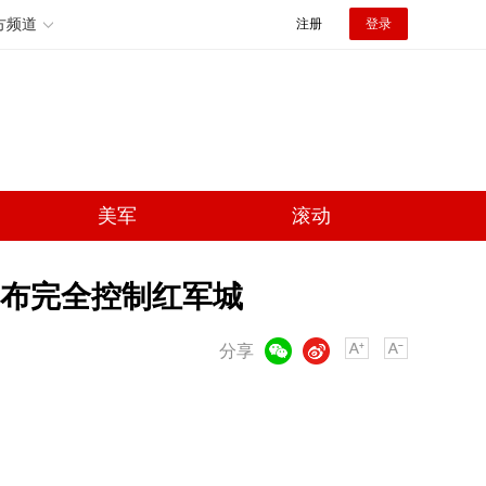
方频道
注册
登录
美军
滚动
布完全控制红军城
微信
微博
分享