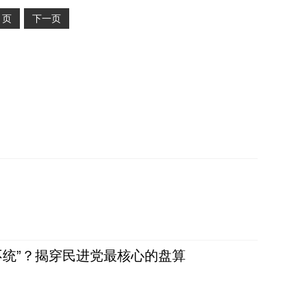
2
页
下一页
不统”？揭穿民进党最核心的盘算