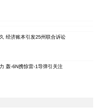
久 经济账本引发25州联合诉讼
 轰-6N携惊雷-1导弹引关注