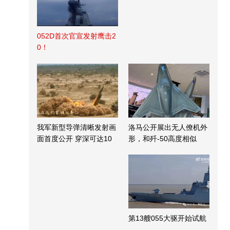
052D首次官宣发射鹰击2
0！
我军新型导弹清晰发射画
洛马公开展出无人僚机外
面首度公开 穿深可达10
形，和歼-50高度相似
米
第13艘055大驱开始试航