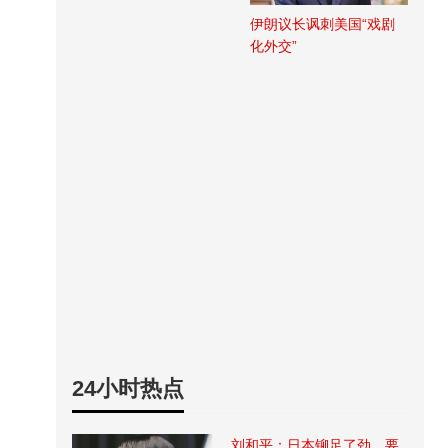
伊朗议长讽刺美国“戏剧
化外交”
24小时热点
刘和平：日本铆足了劲，要