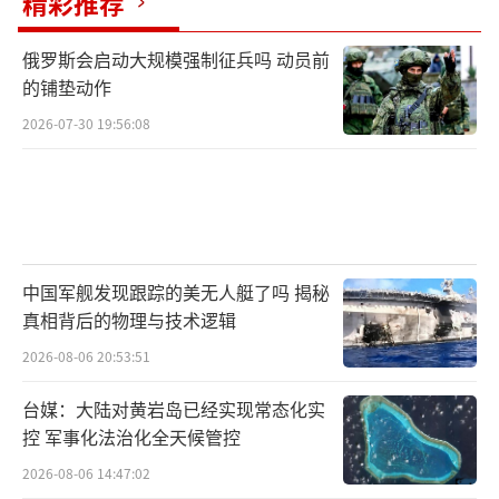
精彩推荐
浪费，对于资本来说，追求无限的利润，是他
们的初始目标，所以，现在通过设定人民币主
俄罗斯会启动大规模强制征兵吗 动员前
权债券的方式，无疑也是想要让俄罗斯手上所
的铺垫动作
拥有的巨量人民币能够通过主权债券的方式呢
2026-07-30 19:56:08
真正流动起来，通过杠杆的撬动作用，放大收
益。
中国军舰发现跟踪的美无人艇了吗 揭秘
第三点，
通过人民币这样的货币桥梁，实
真相背后的物理与技术逻辑
现对包括中国在内的外国投资，这对于俄罗斯
2026-08-06 20:53:51
来说也是隐蔽的、长远的战略。
毕竟哪怕俄乌
台媒：大陆对黄岩岛已经实现常态化实
冲突即将结束，但是从美国总统特朗普的角度
控 军事化法治化全天候管控
来讲，他并没有要求欧盟放弃对于俄罗斯的19
2026-08-06 14:47:02
轮制裁，哪怕俄乌冲突结束了，但是想要解除