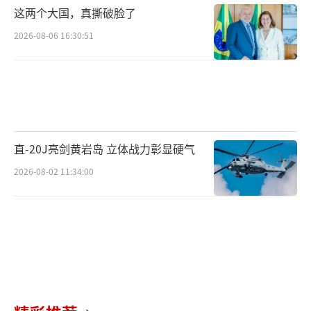
这两个大国，真撕破脸了
货币比较少，因为毕竟俄乌冲突爆发以后，美
2026-08-06 16:30:51
国和西方国家都对俄罗斯进行了封杀，以至于
俄罗斯手上的欧元、美元、英镑，在很多时候
是没有办法在国际市场运用的，只能通过大量
贸易赚取逆差的方式换取中国人民币，人民币
成为中俄两国贸易的主要交易货币，用俄罗斯
直-20J亮剑黄岩岛 立体战力彰显硬气
总统普京的话来说，
整个俄欧冲突发展到2025
2026-08-02 11:34:00
年，中俄两国的贸易90%以上用的是人民币进
行交易。
经过这几年的交易，俄罗斯的企业，尤其
是那些关键矿产资源和石油天然气出口的企业
手上其实掌握着大量的人民币，这些大量的人
民币如果不能够投资并且再生产，这实际上是