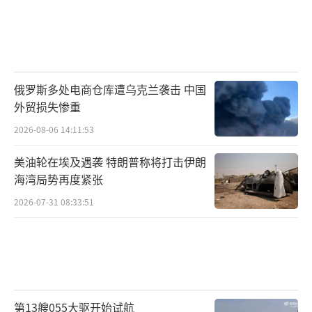
西方对俄罗斯的制裁也是很难的。即使是解除
了制裁，但是想要改变，方与俄罗斯之间的敌
对关系，也是漫长的。
俄罗斯多处电商仓库遭乌克兰袭击 中国
如何寻求战后经济复苏和发展，对于俄罗
外贸损失惨重
斯来说，也是至关重要的问题，在全球其它大
2026-08-06 14:11:53
多数国家慑于美国威胁的情况之下，不敢直接
公开欢迎俄罗斯投资的时候，借道人民币进行
美油轮在埃及遇袭 特朗普称将打击伊朗
海湾局势再度紧张
海外投资，也就成为俄罗斯海外投资的桥梁
了。
2026-07-31 08:33:51
最后一点，俄罗斯发行人民币主权债券，
一方面，展示了与中国坚定的战略伙伴关系，
第13艘055大驱开始试航