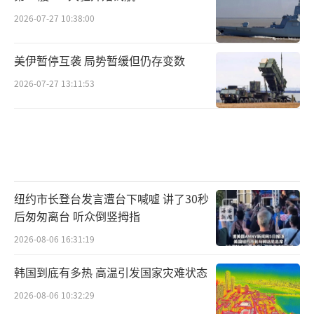
另外一方面，也显示了俄罗斯现在就是要帮助
2026-07-27 10:38:00
中国破除美元的霸权统治地位，去美元化是俄
罗斯遭到西方制裁之后坚定的全球金融目标。
美伊暂停互袭 局势暂缓但仍存变数
在跟中国达成一致的情况之下，俄罗斯也愿意
2026-07-27 13:11:53
助力中国实现人民币国际化、本地化，所以这
一次，俄罗斯大力发行人民币主权债券，就像
匈牙利、印尼、阿联酋发行人民币主权债券一
样，在国际局势动荡、经济复苏乏力的情况之
下，借助于中国自身经济的韧劲和发展势头，
纽约市长登台发言遭台下喊嘘 讲了30秒
人民币成了全球大多数国家锚定的新的国际货
后匆匆离台 听众倒竖拇指
币。
俄罗斯此举既是帮助了中国，也帮助了自
2026-08-06 16:31:19
己，因为只有跟中国的经济深度绑在一块，才
韩国到底有多热 高温引发国家灾难状态
能够让俄罗斯渡过现在的危机难关。
（责任编辑：
2026-08-06 10:32:29
卢其龙 CM0882）