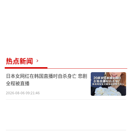
战略互信已经达到了相当的高度。
俄罗斯这个国家，在过去对外国往往是抱
有着高度的警惕之心，特别是在一段时间，对
于中国更是有着深深的疑忌，现在能够发行人
民币主权债券，本身就已经说明，俄罗斯的心
房慢慢地打开了，虽然不至于说是完全拥抱中
热点新闻
国，但是最起码在政治上，在整个社会的主流
的意识上，向中国开放了。
日本女网红在韩国直播时自杀身亡 悲剧
全程被直播
2026-08-06 09:21:46
第二个信号，政治背后的经济因素。在当
今世界，经济才是最大的政治，对于俄罗斯来
说，发行人民币主权债券，其实从根本上的原
因来说，就是俄罗斯手上现在能够盘活的国际