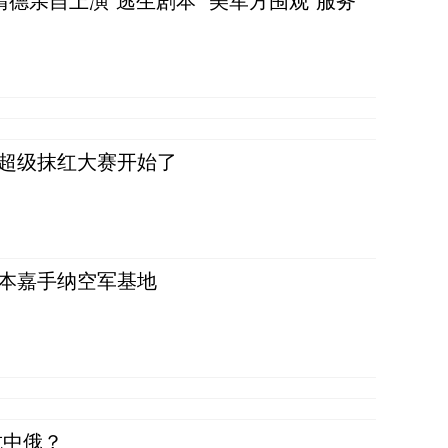
清德亲自上演“逃生剧本” 美军方围观“服务”
，超级抹红大赛开始了
日本嘉手纳空军基地
抗中俄？