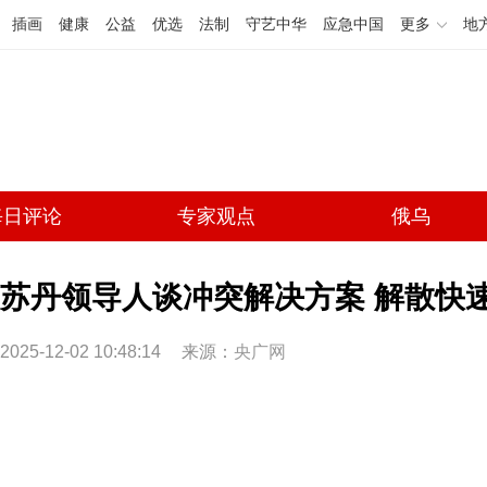
插画
健康
公益
优选
法制
守艺中华
应急中国
更多
地
每日评论
专家观点
俄乌
苏丹领导人谈冲突解决方案 解散快
2025-12-02 10:48:14
来源：
央广网