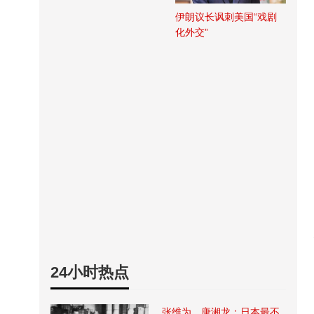
伊朗议长讽刺美国“戏剧
化外交”
24小时热点
张维为、唐湘龙：日本最不