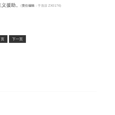
主义援助。
(
责任编辑
：
于浩淙 ZX0176
)
2
页
下一页