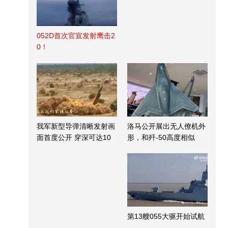
052D首次官宣发射鹰击2
0！
我军新型导弹清晰发射画
洛马公开展出无人僚机外
面首度公开 穿深可达10
形，和歼-50高度相似
米
第13艘055大驱开始试航