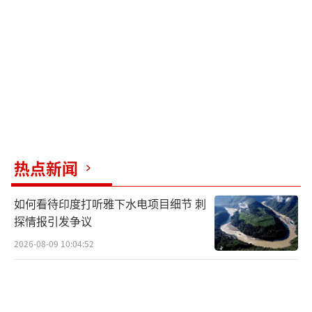
回大订单，创造就业机会，对马克龙来说无疑
是一剂强心针。
当前俄乌冲突谈判进入关键阶段，欧洲在
其中处于弱势地位。马克龙提前访华，可能是
为了与中国协调，利用中国的影响力争取有利
结果。一些法国政客认为，中国作为联合国安
理会常任理事国，与俄罗斯关系密切，可以在
热点新闻
谈判中发挥重要作用。
如何看待印度打听雅下水电项目细节 刺
为此，马克龙还准备了一份特殊的大礼包
探情报引发争议
——邀请中国出席明年在法国举行的G7峰会。G
2026-08-09 10:04:52
7组织近年来面临合法性危机，其成员国的GDP
总量已从巅峰时期的占全球35%下降到现在的1
8%，几乎与中国单一国家的GDP体量持平。这