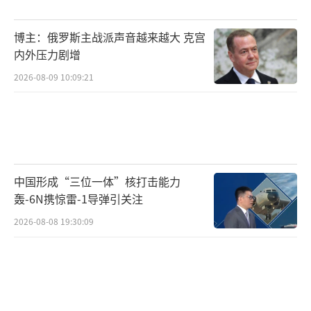
种崩塌不仅是数字上的，更是话语权上的。
博主：俄罗斯主战派声音越来越大 克宫
马克龙的提议旨在通过引入中国，将G7从
内外压力剧增
日渐僵化的“西方俱乐部”转型为更具全球代
2026-08-09 10:09:21
表性的“问题解决平台”。然而，欧洲自身的
战略自主困境也暴露无遗。德国信息产业协会
的研究显示，欧洲企业严重依赖美国科技巨头
的云服务，每年因此造成的资本和价值流失超
中国形成“三位一体”核打击能力
过2600亿欧元。
轰-6N携惊雷-1导弹引关注
对于马克龙的访问，中方表示欢迎，并乐
2026-08-08 19:30:09
见在经贸领域与法国合作。但在俄乌冲突问题
上，中国不会站队欧洲。至于参加G7峰会，中
国会根据与西方的合作进展再做决定。中国外