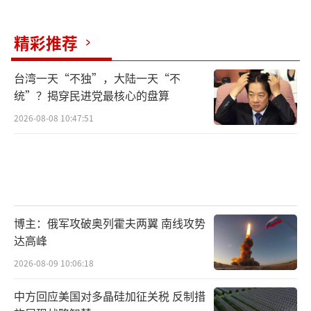
交部发言人林剑明确表示，反对G7外长会联合
声明中的干涉行为。
精彩推荐
马克龙若想从中国这里得到所需，需要本
台湾一天“不独”，大陆一天“不
着互利双赢的原则，尊重中方的利益和关切。G
统”？揭穿民进党最核心的盘算
7的邀请本质上是一场自我感动式的外交表演，
2026-08-08 10:47:51
中国早已明确表态不搞小圈子，追求真正的多
边主义和全球公平。大国之间的合作靠的是实
力对等和相互尊重，而不是表面功夫。马克龙
再访华,想和中国谈什么 稳定关系与合作契机！
（责任编辑：卢其龙 CM0882）
博主：俄军攻破奥列霍夫两翼 南线攻势
达高峰
2026-08-09 10:06:18
中方回应美国对多晶硅加征关税 反制措