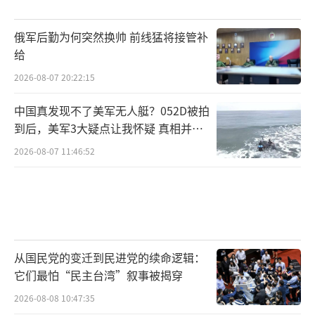
的是，若硬扛到底，乌克兰可能会丧失援助，
而若妥协到底，则可能丧失民心。这种两难困
俄军后勤为何突然换帅 前线猛将接管补
境，恰恰揭示了小国在大国博弈中的无奈。
给
2026-08-07 20:22:15
11月27日的终极悬念逐渐逼近，局势已进
入步步惊心的阶段。三个关键悬念将决定俄乌
中国真发现不了美军无人艇？052D被拍
冲突的未来。第一个悬念是，乌克兰是否会松
到后，美军3大疑点让我怀疑 真相并非
如此
口？如果泽连斯基拒绝方案，停止武器和情报
2026-08-07 11:46:52
援助，乌军可能在冬季防线崩溃。若接受，国
内民众和军方的不满可能引发政治危机。当前
乌高官透露的部分妥协，很可能是在放弃军力
限制的同时，保住领土和北约资格，但美国是
从国民党的变迁到民进党的续命逻辑：
否会同意这一条件，仍是未知数。
它们最怕“民主台湾”叙事被揭穿
第二个悬念是，美国提出的期限是否真的
2026-08-08 10:47:35