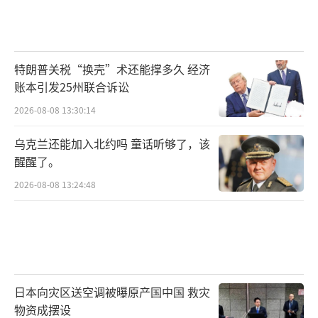
索。最核心的启示是：小国的和平，从来都不
是自己能决定的，而是大国博弈的附属品。这
或许是乌克兰最无奈的现实，也是这场冲突最
特朗普关税“换壳”术还能撑多久 经济
残酷的真相。
账本引发25州联合诉讼
（责任编辑：卢其龙 CM0882）
2026-08-08 13:30:14
乌克兰还能加入北约吗 童话听够了，该
醒醒了。
2026-08-08 13:24:48
日本向灾区送空调被曝原产国中国 救灾
物资成摆设