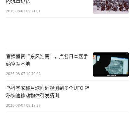
的沉重记忆
尤其是中期选举临近，特朗普急需通过促成和
2026-08-07 09:21:01
平来获取选民支持，同时美国也希望将资源转
向亚太，面对其他战略对手。欧洲则更加关注
安全问题，法国和德国等国之所以反对美国的
方案，甚至马克龙公开表示反对逼乌投降，是
因为欧洲与俄罗斯距离太近。如果乌克兰妥
官媒盛赞“东风浩荡”，点名日本嘉手
协，可能会导致数百万乌克兰难民涌入欧洲，
纳空军基地
并加大俄罗斯在东欧的影响力，进而威胁到欧
2026-08-07 10:40:02
洲的能源安全，这些风险是欧洲无法承受的。
乌科学家称月球附近观测到多个UFO 神
秘快速移动物体引发猜测
乌克兰的立场非常复杂。一方面，泽连斯
基坚定表示绝不背叛乌克兰，坚守不割地、保
2026-08-07 09:19:38
北约、保军力的底线；另一方面，高官们又暗
示乌克兰可能会做出部分妥协。泽连斯基担心