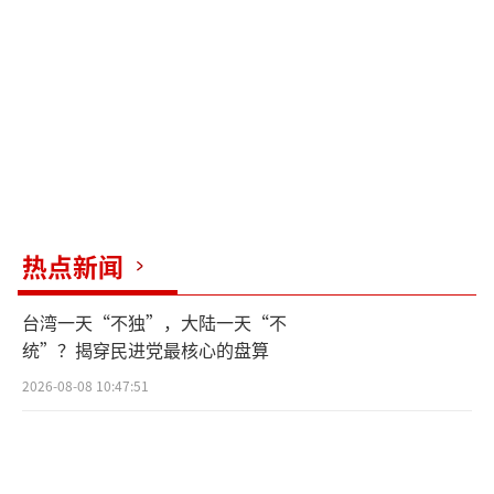
先，方案要求乌克兰承认克里米亚、顿涅茨克
和卢甘斯克等地为俄罗斯实际控制区，并冻结
东部和赫尔松地区的当前战线。这意味着乌克
兰将永久失去克里米亚的2.5万平方公里土地，
以及乌东四州总计12万平方公里的领土，加起
来接近15万平方公里的面积将脱离乌克兰控
制。民意调查显示，超过70%的乌克兰民众明
确反对任何形式的领土割让。如果泽连斯基接
热点新闻
受这一提案，将直接影响其执政合法性，可能
台湾一天“不独”，大陆一天“不
遭遇来自国内强烈的反对。
统”？揭穿民进党最核心的盘算
其次，方案中的永不加入北约条款封死了
2026-08-08 10:47:51
乌克兰通过北约保障安全的路径。军力缩减至6
0万人以内的要求，意味着乌克兰将大幅削减军
力，这对乌军而言是毁灭性的打击。当前乌克