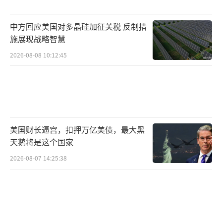
兰军队约有80万人，其中约30万是东部前线的
中方回应美国对多晶硅加征关税 反制措
主力作战力量，若按照新规定缩减军力，乌军
施展现战略智慧
甚至连现有的防线都难以守住。
2026-08-08 10:12:45
协议还要求乌克兰在签署后100天内举行新
选举。这被普遍认为是美国希望借此机会影响
乌克兰的内政。泽连斯基政府依靠反俄情绪在
过去几年内凝聚了民意，但若在被迫妥协后举
美国财长逼宫，扣押万亿美债，最大黑
行选举，亲俄或亲美的势力有可能趁机上台，
天鹅将是这个国家
乌克兰的国家战略可能会完全失控。特朗普称
2026-08-07 14:25:38
这是乌克兰的艰难选择，但对泽连斯基而言，
这根本不是选和平还是选战争，而是选择尊严
地战斗，还是屈辱地投降。
这场和平谈判之所以困难重重，正是因为