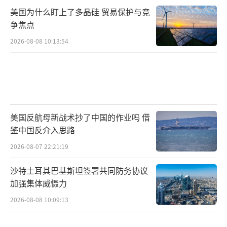
是底线？特朗普曾表示过期限可以延后，但这
美国为什么盯上了多晶硅 贸易保护与竞
次态度异常强硬，背后是否有与俄罗斯的私下
争焦点
交易？比如，美国是否会通过乌克兰的领土让
2026-08-08 10:13:54
步，换取俄罗斯在其他领域的妥协？如果真是
如此，乌克兰将成为牺牲品。第三个悬念是，
欧洲能否补位？马克龙提出的增加安全保障和
战后重建支持方案，是否能够打动乌克兰？如
果欧洲能够接过美国的援助接力棒，乌克兰或
美国反航母新战术抄了中国的作业吗 借
鉴中国反介入思路
许能有更多底气与美国谈判，但欧洲内部存在
严重分歧，能否形成统一立场仍然是个大问
2026-08-07 22:21:19
题。
沙特土耳其巴基斯坦签署共同防务协议
加强集体威慑力
无论11月27日最终会产生什么结果，这场
2026-08-08 10:09:13
博弈都将成为俄乌冲突的一个转折点：要么是
暂时休战的开始，要么是更大规模冲突的导火