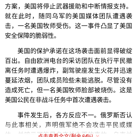
方案，美国将停止武器援助和中断情报支持。
就在此时，随同乌军的美国媒体团队遭遇袭
击，一名美国牧师受伤。这一事件凸显了美国
安全保障的脆弱性。
美国的保护承诺在这场袭击面前显得破绽
百出。自由欧洲电台的采访团队在执行平民撤
离任务时遭遇爆炸，副驾驶座发生火花并迅速
蔓延浓烟，团队成员险些未能逃脱。尽管没有
造成死亡，但一名美国牧师脸部被烧伤。这是
美国公民在非战斗任务中首次遭遇袭击。
事件发生后，各方反应不一。俄罗斯否认
与此事相关，声明俄军绝不会攻击平民或媒
体，并暗示可能是乌克兰方面的事故。乌克兰
点击查看全文(剩余
84
%)