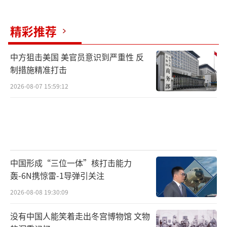
俄、美、欧、乌四方都存在退一步就会失败的
精彩推荐
核心诉求，每一方都不愿意做出妥协。俄罗斯
的底线是领土承认，普京之所以对美国提出的
中方狙击美国 美官员意识到严重性 反
方案持欢迎态度，正是因为该方案触及了俄罗
制措施精准打击
斯的核心利益。2014年克里米亚公投后，俄罗
2026-08-07 15:59:12
斯至今没有获得国际社会的正式承认，而乌东
地区则是俄罗斯西部的地缘缓冲带，控制这些
地区有助于避免北约势力直接靠近俄罗斯边
境，因此普京要求协议必须包括领土承认条
款，少一项都不谈。
中国形成“三位一体”核打击能力
轰-6N携惊雷-1导弹引关注
美国的目标是战略收缩。俄乌战争已经持
2026-08-08 19:30:09
续四年，美国对乌克兰的援助已经超过1000亿
没有中国人能笑着走出冬宫博物馆 文物
美元，而国内的反对无限援乌声音日益增多。