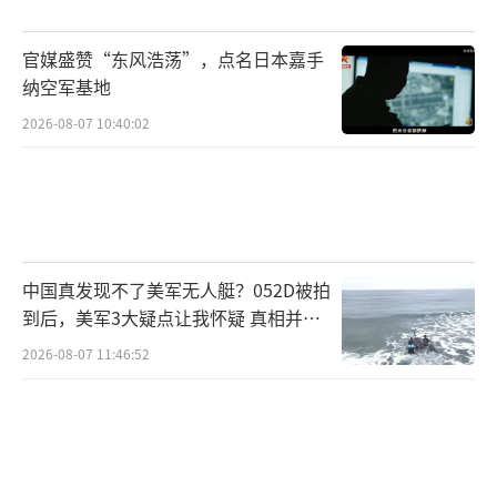
上，日本不要妄想蒙混过关。我们敦促日方以
史为鉴、深刻反省、严肃对待中方要求，老老
官媒盛赞“东风浩荡”，点名日本嘉手
实实收回错误言论，以实际行动体现对中方的
纳空军基地
政治承诺。
（责任编辑：张佳鑫）
2026-08-07 10:40:02
中国真发现不了美军无人艇？052D被拍
到后，美军3大疑点让我怀疑 真相并非
如此
2026-08-07 11:46:52