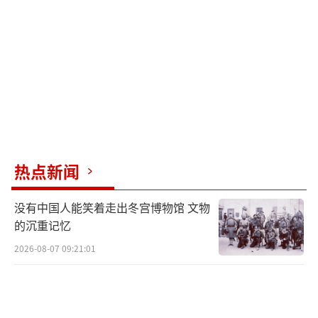
联合国权威和战后国际秩序公然挑战。
林剑指出，日方近年来大幅调整安保政
策，逐年增加防卫预算，图谋修改“无核三原
则”。日本某些势力正极力突破“和平宪
法”的束缚，企图违背国际法规定的战败国义
务。这些人从未真正汲取历史教训，从未真正
直面和反思日本在战争中犯下的滔天罪责，从
热点新闻
未真正遏制军国主义在日本死灰复燃，反而企
图用美化侵略的叙事、避而不谈的手法让世人
没有中国人能笑着走出冬宫博物馆 文物
遗忘、为自己松绑。这种伎俩欺骗不了世人。
的沉重记忆
2026-08-07 09:21:01
林剑强调，历史倒车开不得，和平底线碰
不得。日本在口头上搪塞敷衍、在行动上一意
孤行，中方对此绝不接受。在大是大非问题