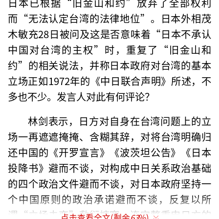
日本已根据“旧金山和约”放弃了全部权利
而“无法认定台湾的法律地位”。日本外相茂
木敏充28日被问及这是否意味着“日本不承认
中国对台湾的主权”时，重复了“旧金山和
约”的相关说法，并称日本政府对台湾的基本
立场正如1972年的《中日联合声明》所述，不
多也不少。发言人对此有何评论？
林剑表示，日方对自身在台湾问题上的立
场一再遮遮掩掩、含糊其辞，对将台湾明确归
还中国的《开罗宣言》《波茨坦公告》《日本
投降书》避而不谈，对构成中日关系政治基础
的四个政治文件避而不谈，对日本政府坚持一
个中国原则的政治承诺避而不谈，反复以所
谓“立场未变”敷衍搪塞，连完整重申日方的
点击查看全文(剩余
63
%)