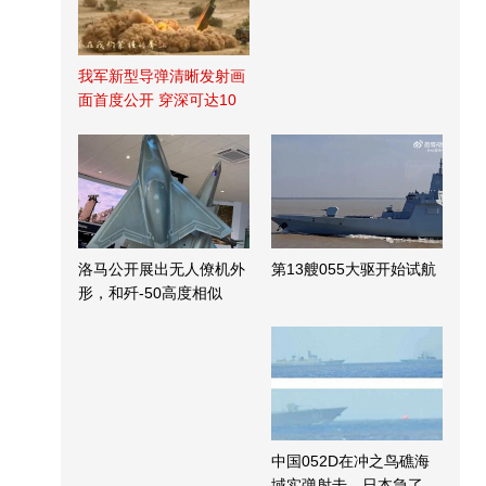
我军新型导弹清晰发射画
面首度公开 穿深可达10
米
洛马公开展出无人僚机外
第13艘055大驱开始试航
形，和歼-50高度相似
中国052D在冲之鸟礁海
域实弹射击，日本急了