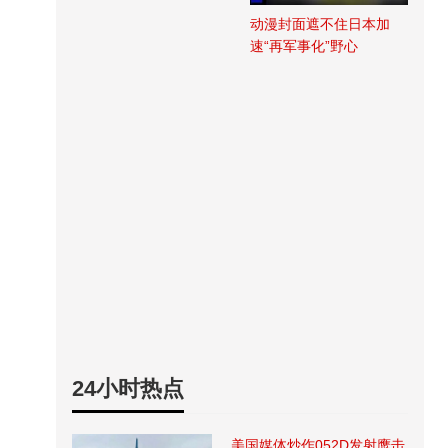
动漫封面遮不住日本加
速“再军事化”野心
24小时热点
美国媒体炒作052D发射鹰击