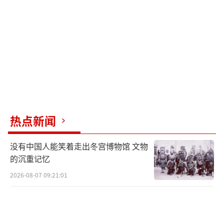
空”训练，海军陆战队的两栖突击车则装上了
反无人机干扰装置。
为了实现“27分钟战备”的目标，考德尔
在其发布的海军战略指南中提出了四个主要发
力点：确保战斗人员和装备良好状态，推快未
来技术在现役部队的应用，加强联合行动与盟
友合作，以及确保充裕的预算和长久投入保
热点新闻
障。关岛海军基地新盖了三座模块化维修厂，
大幅缩短了维修时间。美军还提高了岛上官兵
没有中国人能笑着走出冬宫博物馆 文物
福利，以稳住士气。
的沉重记忆
2026-08-07 09:21:01
在技术应用方面，美军正给“尼米兹”级
航母配备无人加油机，延长舰载机的作战半
径。“弗吉尼亚”级核潜艇装上了新型垂直发