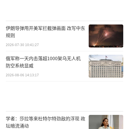
伊朗导弹甩开美军拦截弹画面 改写中东
规则
2026-07-30 10:41:27
俄军称一天内击落超1000架乌无人机
防空系统显威
2026-08-06 14:13:17
学者：莎拉等来杜特尔特劲敌的浮现 政
坛暗流涌动