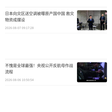
射系统，濒海战斗舰也在试验无人反潜模块。
考德尔强调，目标不是要淘汰现有装备，而是
日本向灾区送空调被曝原产国中国 救灾
借助新技术提升其威胁性。
物资成摆设
2026-08-07 09:17:28
在盟友合作方面，考德尔与韩国、日本、
澳大利亚等国家的军方达成了多项合作协议，
内容包括共享实时情报、统一武器规格和开展
联合反潜演练。美军还首次邀请菲律宾海军参
加在关岛附近的演习，意图将其北部基地建设
不愧是全球最强！央视公开反航母作战
成“第一岛链前沿哨所”。
流程
2026-08-06 10:50:54
尽管考德尔的话语真诚，呼吁大家动员战
备，但美军在太平洋地区的备战工作面临不少
根本性难题。造船行业的低迷导致产能不足，
按美国方面的估计，中国的造船实力远超美