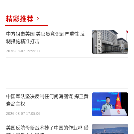
国。美军计划在2030年前将舰艇总数增加到38
1艘，但每年仅增加3到4艘主要战舰，而中国海
精彩推荐
军每年新增舰艇数量在8到10艘之间。此外，士
兵士气和家庭支持情况也不乐观，驻扎在加勒
中方狙击美国 美官员意识到严重性 反
制措施精准打击
比海的美军士兵因无法回家过圣诞节而不满，
2026-08-07 15:59:12
关岛基地的士兵调动意愿增强，随军家庭比例
减少。
盟友之间的合作也面临利益不一致的问
题。菲律宾虽然同意美军使用9个军事基地，但
国内反美情绪高涨；澳大利亚虽加入AUKUS联
中国军队坚决反制任何闹海图谋 捍卫黄
岩岛主权
盟，但在核潜艇采购项目上推进缓慢。这些不
2026-08-07 17:05:06
同意见使得美军的“联合优势”难以真正实
现。
美国反航母新战术抄了中国的作业吗 借