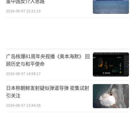
鉴中国反介入思路
考德尔在关岛的战备喊话，实际上反映了
2026-08-07 22:21:19
美国将中国视为战略对手并推行“印太战
略”的具体表现。然而，打打闹闹无益于解决
问题，携手合作共同发展才是正确的道路。中
国坚持防御性的国防路线，壮大海军实力是为
了保障国家主权和海洋权益。亚太地区是追求
广岛核爆81周年央视播《奥本海默》 回
和平与发展的热土，不应成为角逐战场。美军
顾历史与和平使命
应回归正常对话和协商轨道，这才是目前最应
2026-08-07 14:58:17
该准备的“战备”动作。
（责任编辑：张蕾 TT0001）
日本称朝鲜发射疑似弹道导弹 密集试射
引关注
2026-08-07 13:44:38