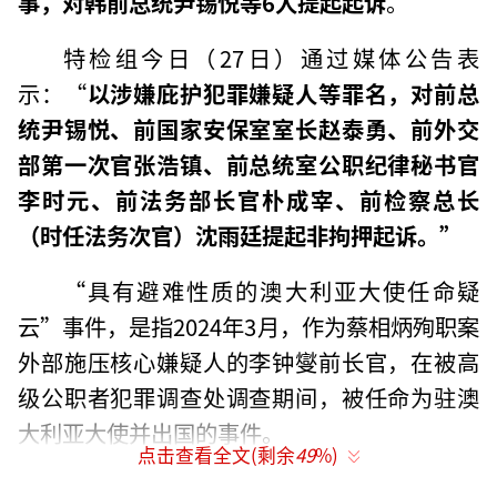
事，对韩前总统尹锡悦等6人提起起诉
。
特检组今日（27日）通过媒体公告表
示：“
以涉嫌庇护犯罪嫌疑人等罪名，对前总
统尹锡悦、前国家安保室室长赵泰勇、前外交
部第一次官张浩镇、前总统室公职纪律秘书官
李时元、前法务部长官朴成宰、前检察总长
（时任法务次官）沈雨廷提起非拘押起诉。”
“具有避难性质的澳大利亚大使任命疑
云”事件，是指2024年3月，作为蔡相炳殉职案
外部施压核心嫌疑人的李钟燮前长官，在被高
级公职者犯罪调查处调查期间，被任命为驻澳
大利亚大使并出国的事件。
点击查看全文(剩余
49
%)
当时处于禁止出境状态的李钟燮前长官，