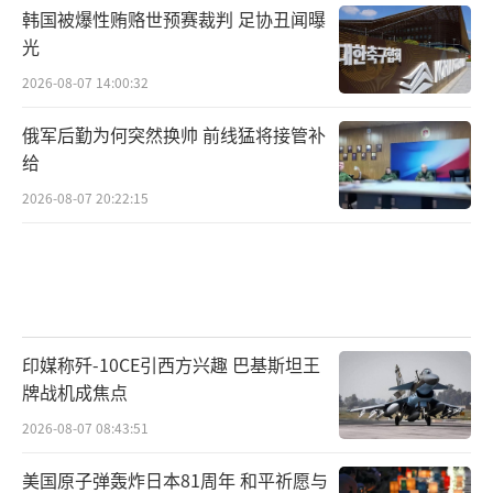
韩国被爆性贿赂世预赛裁判 足协丑闻曝
光
2026-08-07 14:00:32
俄军后勤为何突然换帅 前线猛将接管补
给
2026-08-07 20:22:15
印媒称歼-10CE引西方兴趣 巴基斯坦王
牌战机成焦点
2026-08-07 08:43:51
美国原子弹轰炸日本81周年 和平祈愿与