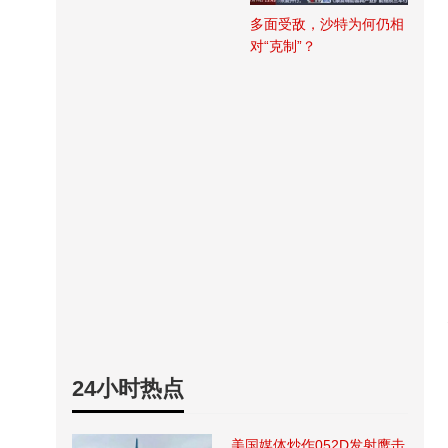
多面受敌，沙特为何仍相
对“克制”？
24小时热点
美国媒体炒作052D发射鹰击