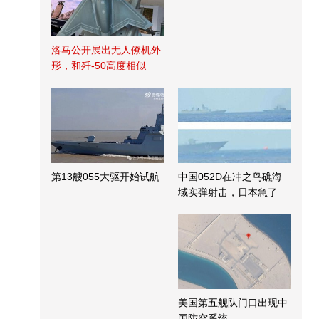
洛马公开展出无人僚机外
形，和歼-50高度相似
第13艘055大驱开始试航
中国052D在冲之鸟礁海
域实弹射击，日本急了
美国第五舰队门口出现中
国防空系统