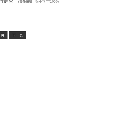
行调查。
(
责任编辑
：
张小花 TT1000
)
2
页
下一页