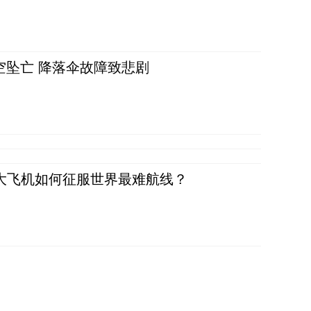
空坠亡 降落伞故障致悲剧
国大飞机如何征服世界最难航线？