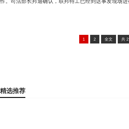
作。司法部长邦迪确认，联邦特工已经到达事发现场进
1
2
全文
共
精选推荐