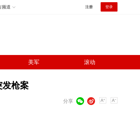
方频道
注册
登录
美军
滚动
突发枪案
微信
微博
分享