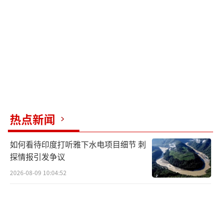
进的S-400防空系统也无法全面防御这种从高空
发射、超出其系统拦截范围的4马赫级空空导
弹。因此，印度的空中力量战略正从基于平台
的优势转向基于生存的模式，在这种模式下，
保护支援飞机成为每次行动的决定性因素。
PL-17不仅是一款导弹，更是一种颠覆性战
略工具，它迫使新德里重新评估其空军指挥系
热点新闻
统的韧性，使其传感器架构多样化，并加快本
土项目以及安全数据链网络的建设。整合到J-1
如何看待印度打听雅下水电项目细节 刺
0C后，巴基斯坦将拥有远程反预警机打击能
探情报引发争议
力，从根本上改变了地区局势升级的阶梯。印
2026-08-09 10:04:52
度被迫加快向分布式传感器网络、依赖天基ISR
以及加强新一代电子战的转型，以应对PL-17带
来的挑战。
（责任编辑：卢其龙 CM0882）