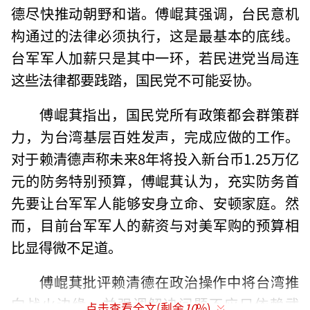
德尽快推动朝野和谐。傅崐萁强调，台民意机
构通过的法律必须执行，这是最基本的底线。
台军军人加薪只是其中一环，若民进党当局连
这些法律都要践踏，国民党不可能妥协。
傅崐萁指出，国民党所有政策都会群策群
力，为台湾基层百姓发声，完成应做的工作。
对于赖清德声称未来8年将投入新台币1.25万亿
元的防务特别预算，傅崐萁认为，充实防务首
先要让台军军人能够安身立命、安顿家庭。然
而，目前台军军人的薪资与对美军购的预算相
比显得微不足道。
傅崐萁批评赖清德在政治操作中将台湾推
向战火边缘，并强调解决问题不应只依赖武
点击查看全文(剩余
10
%)