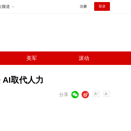
方频道
注册
登录
美军
滚动
 AI取代人力
微信
微博
分享