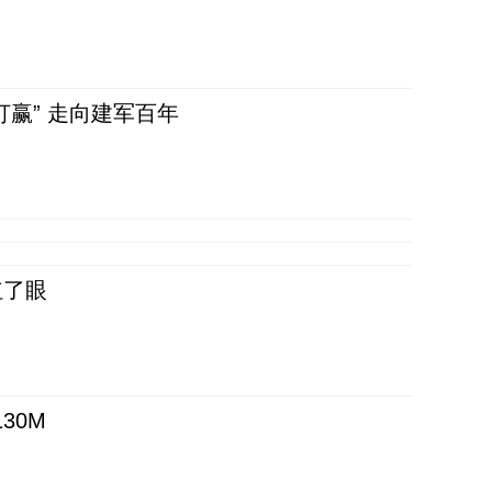
赢” 走向建军百年
红了眼
30M