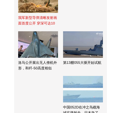
我军新型导弹清晰发射画
面首度公开 穿深可达10
米
洛马公开展出无人僚机外
第13艘055大驱开始试航
形，和歼-50高度相似
中国052D在冲之鸟礁海
域实弹射击，日本急了