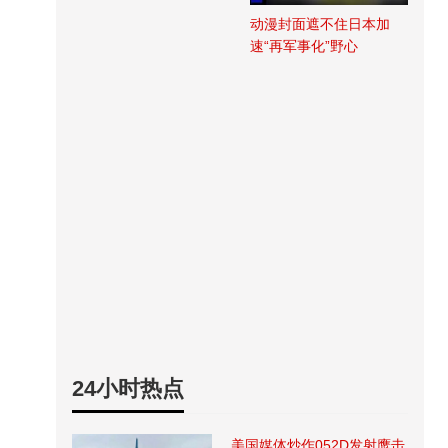
动漫封面遮不住日本加
速“再军事化”野心
24小时热点
美国媒体炒作052D发射鹰击