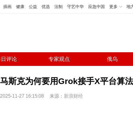
插画
健康
公益
优选
法制
守艺中华
应急中国
更多
地
每日评论
专家观点
俄乌
马斯克为何要用Grok接手X平台算法
2025-11-27 16:15:08
来源：
新浪财经