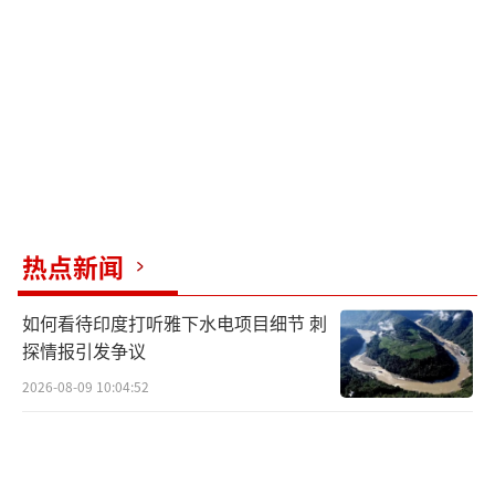
裸裸的利益博弈。他们的战略从来就不是一成
不变的，完全是跟着风向转。欧盟统计局数据
显示，尽管对华投资有波动，但中国依然是重
要贸易伙伴。欧盟委员会报告也指出，完全摆
脱中国是不现实的。这说明他们嘴上说着“去
风险”，实际还是依赖中国。
如果马克龙真的来了，他不会空手而来。
热点新闻
斯塔默和默茨估计也会带着各自的“需求”来
如何看待印度打听雅下水电项目细节 刺
访。他们在贸易、投资和技术合作上寻找新的
探情报引发争议
平衡点，并非全盘接受中国的立场，而是要在
2026-08-09 10:04:52
各自利益和国际大势之间找到最有利的位置。
这批消息更多显示的是基于现实的一
次“策略性微调”。这种调整是多方因素叠加