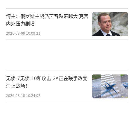
的结果，包括中国的实力压制、美国政治的不
博主：俄罗斯主战派声音越来越大 克宫
确定性以及自身供应链调整的需求。欧洲这么
内外压力剧增
大的动作，背后一定有更深层次的考量。等他
2026-08-09 10:09:21
们都来过一圈后，中国在他们心中的地位或许
会有新的变化。
（责任编辑：卢其龙 CM0882）
无侦-7无侦-10和攻击-3A正在联手改变
海上战场！
2026-08-10 10:24:02