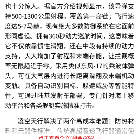
也十分惊人。据官方介绍视频显示，该导弹支
持500-1300公里射程，覆盖第一岛链；飞行速
度达5-7马赫，现有绝大多数防御系统在它面前
形同虚设。拥有360秒动力巡航时间，这意味着
它不仅依靠惯性滑翔，还在中段有持续的动力
支持，大大增加了射程和末端存能，让拦截概
率无限趋近于零。采用类似东风-17的乘波体弹
头，可在大气层内进行长距离滑翔及末端机动
变轨。具备自动识别目标、躲避威胁等智能特
性，可通过陆基发射车部署，专门针对海上移
动平台和各类舰艇实施精准打击。
凌空天行解决了两个高成本难题：防热材
料和元器件标准。传统高超音速飞行器通常使
点击查看全文(剩余
60
%)