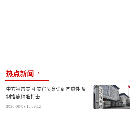
行”超音速飞机、“窜天石猴”和“筋斗云JIN
DOU-400S”超音速飞机发动机。一个搞发动
机的企业，如今跨界到导弹领域，只用了不到
两年的时间。这速度在美国估计连立项审批都
走不完。很多人以为中国军工“全靠几大央企
扛大局”，实际上，如果深入拆解二级、三级
分包商，民营企业的名字密密麻麻出现。美国
热点新闻
制裁的中国军工相关企业里，民营企业占7成左
右，大部分是规模不大的专精特新企业，藏在
中方狙击美国 美官员意识到严重性 反
各种产业园里，低调得连本地人可能都不知道
制措施精准打击
他们在干啥。这种全民皆兵式的工业动员能
2026-08-07 15:59:12
力，才是让对手夜不能寐的真正战略威慑。
（责任编辑：卢其龙 CM0882）