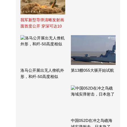
我军新型导弹清晰发射画
面首度公开 穿深可达10
米
洛马公开展出无人僚机外
第13艘055大驱开始试航
形，和歼-50高度相似
中国052D在冲之鸟礁海
域实弹射击，日本急了