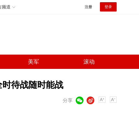
方频道
注册
登录
美军
滚动
全时待战随时能战
微信
微博
分享