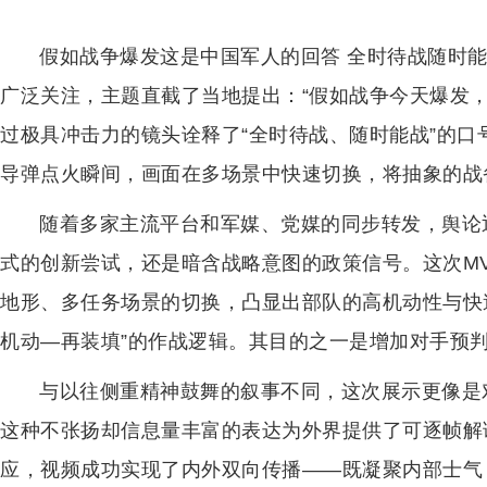
假如战争爆发这是中国军人的回答 全时待战随时
广泛关注，主题直截了当地提出：“假如战争今天爆发，
过极具冲击力的镜头诠释了“全时待战、随时能战”的
导弹点火瞬间，画面在多场景中快速切换，将抽象的战
随着多家主流平台和军媒、党媒的同步转发，舆论
式的创新尝试，还是暗含战略意图的政策信号。这次MV
地形、多任务场景的切换，凸显出部队的高机动性与快
机动—再装填”的作战逻辑。其目的之一是增加对手预
与以往侧重精神鼓舞的叙事不同，这次展示更像是
这种不张扬却信息量丰富的表达为外界提供了可逐帧解
应，视频成功实现了内外双向传播——既凝聚内部士气