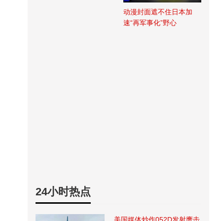
动漫封面遮不住日本加
速“再军事化”野心
24小时热点
美国媒体炒作052D发射鹰击