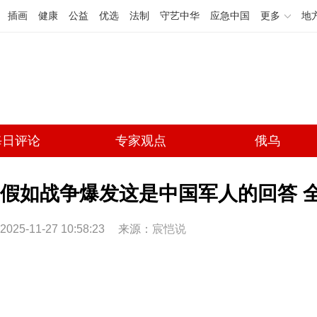
插画
健康
公益
优选
法制
守艺中华
应急中国
更多
地
每日评论
专家观点
俄乌
假如战争爆发这是中国军人的回答 
2025-11-27 10:58:23
来源：
宸恺说