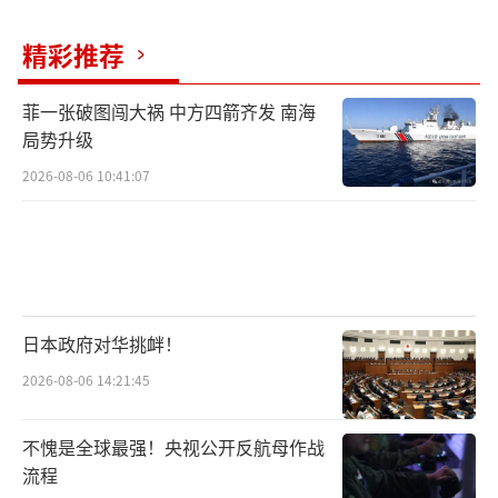
随着双方立场被写入联合国文件，区域各
精彩推荐
方——包括华盛顿与台北——都可能据此调整自
身的台海应对方案。文本化的外交对抗也在无
菲一张破图闯大祸 中方四箭齐发 南海
局势升级
形中牵引着东亚地区的战略节奏。在舆论层
面，双方展开了“定性权”的争夺。中方多次
2026-08-06 10:41:07
援引战后国际秩序与历史记忆，将日本的表态
置于“军国主义回潮”的叙事框架下；东京则
不断重申“专守防卫”，否认有意无端动用武
力。两种叙事面向各自受众，并在国际舞台上
日本政府对华挑衅！
争取第三方认同。
2026-08-06 14:21:45
地区外部变量也在加剧局势的复杂性。据
报道，高市与美国总统进行了沟通，美日同盟
不愧是全球最强！央视公开反航母作战
流程
的协调为东京的强硬表态提供了一定支撑与回