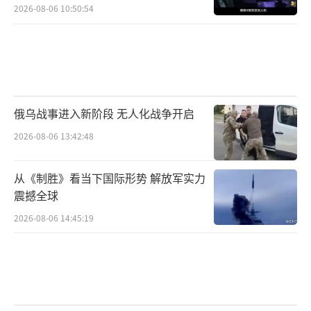
2026-08-06 10:50:54
旋空间；与此同时，北京的外长直接点名批
评，称日本“越过红线”。这种一紧一松的节
奏，使得高市更难转身后退，因为任何退让都
可能被国内鹰派视为对同盟协调的失信，而继
续强硬则必须承担经贸与人文交流方面可能付
俄乌战事进入新阶段 无人化战争开启
出的代价。
2026-08-06 13:42:48
高市早苗确实处于尴尬境地。撤回言论，
从《制胜》看当下国际形势 解放军实力
政治生命可能终结；坚持不改，则国际压力与
震撼全球
经济成本持续累积。她所能做的，或许是努力
2026-08-06 14:45:19
将争议从“口头交锋”转向“规则博弈”，通
过程序、文件与多边议程争取时间与空间，避
免陷入非此即彼的极端选择。直到能将“言论
风险”转化为“制度缓冲”为止；如果做不