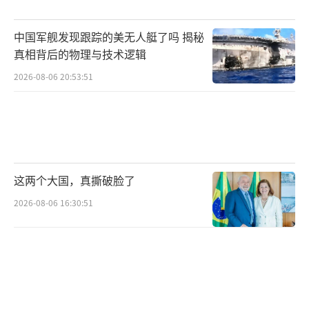
在代价，试图对外释放“不希望影响正常交
中国军舰发现跟踪的美无人艇了吗 揭秘
流”的信号。然而，在地缘政治议题被高度安
真相背后的物理与技术逻辑
全化的背景下，市场参与者往往选择先行规避
2026-08-06 20:53:51
风险，政策安抚短期内难以完全消除不确定
性。
这场争议的关键在于日本将台海情势纳
入“存立危机事态”的法理视角。自2015年安
这两个大国，真撕破脸了
保相关法制通过以来，“存立危机事态”成为
2026-08-06 16:30:51
集体自卫权的启动条件之一。高市将其与台海
潜在冲突挂钩，等于将以往战略上模糊的“灰
色地带”清晰化。中方据此指出，这是日本政
府“首次在官方场合将台海与集体自卫权直接
联系”，并视之为“武力威胁”。