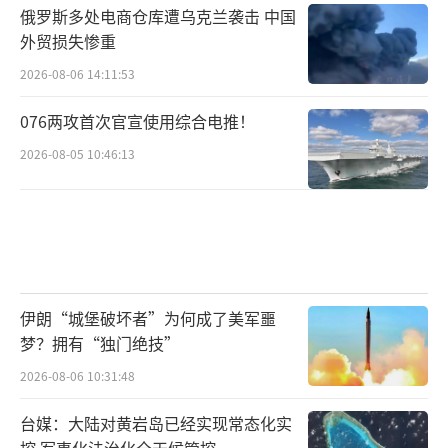
到，一旦政治风向突变，“下台”将成为下一
俄罗斯多处电商仓库遭乌克兰袭击 中国
幕的现实剧情。
外贸损失惨重
（责任编辑：卢其龙 CM0882）
2026-08-06 14:11:53
076两攻首次官宣使用综合电推！
2026-08-05 10:46:13
伊朗“城堡破坏者”为何成了美军噩
梦？拥有“独门绝技”
2026-08-06 10:31:48
台媒：大陆对黄岩岛已经实现常态化实
控 军事化法治化全天候管控