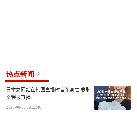
对外层面则更为棘手。中国常驻联合国代
表于11月21日致函联合国秘书长，指出高市言
论“严重违反国际法”，并重申中方将依《联
合国宪章》采取自卫权。该函被列为联大文
件，使事件外交层级升高、曝光面扩大。日方
随后由常驻联合国大使回函，称中方指控“缺
乏依据”，并强调日本始终坚持“专守防
卫”。这种不常见的“函件往来”，将争议从
热点新闻
舆论层面推向正式外交档案，立场被记录在
日本女网红在韩国直播时自杀身亡 悲剧
案，难以轻易更改。
全程被直播
除了舆论交锋，相关言论的影响已外溢至
2026-08-06 09:21:46
经贸与人文领域。有分析指出，如果摩擦持
续，旅游、留学和双边商业合作可能受到冲
击。日本政府内部也意识到人员往来受阻的潜