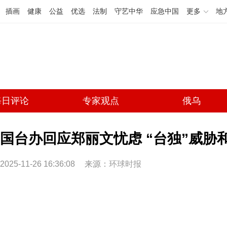
插画
健康
公益
优选
法制
守艺中华
应急中国
更多
地
每日评论
专家观点
俄乌
国台办回应郑丽文忧虑 “台独”威胁
2025-11-26 16:36:08
来源：
环球时报