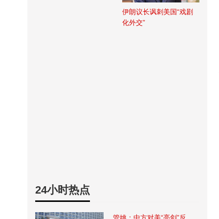
伊朗议长讽刺美国“戏剧
化外交”
24小时热点
管姚：中方对美“亮剑”反