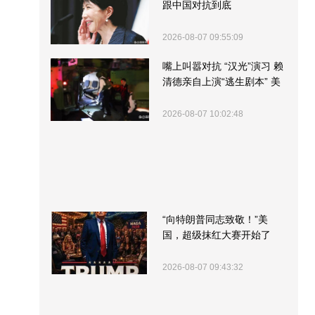
跟中国对抗到底
2026-08-07 09:55:09
嘴上叫嚣对抗 “汉光”演习 赖
清德亲自上演“逃生剧本” 美
军方围观“服务”
2026-08-07 10:02:48
“向特朗普同志致敬！”美
国，超级抹红大赛开始了
2026-08-07 09:43:32