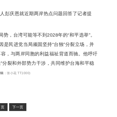
言人彭庆恩就近期两岸热点问题回答了记者提
势，台湾可能等不到2028年的“和平选举”。
因是民进党当局顽固坚持“台独”分裂立场，并
火不容，与两岸同胞的利益福祉背道而驰。他呼吁
独”分裂和外部势力干涉，共同维护台海和平稳
编辑
：
张小花 TT1000
)
2
页
下一页