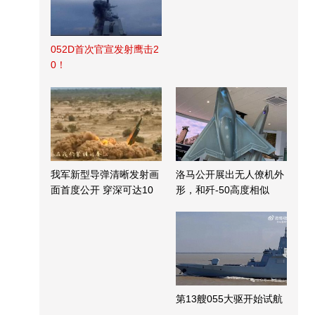
052D首次官宣发射鹰击2
0！
我军新型导弹清晰发射画
洛马公开展出无人僚机外
面首度公开 穿深可达10
形，和歼-50高度相似
米
第13艘055大驱开始试航