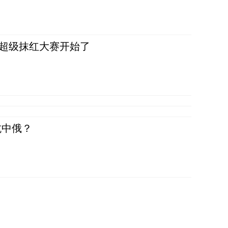
，超级抹红大赛开始了
抗中俄？