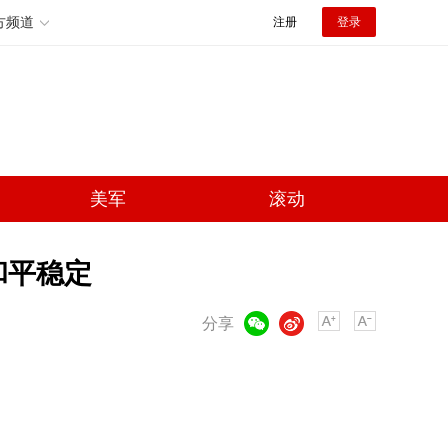
方频道
注册
登录
美军
滚动
和平稳定
微信
微博
分享