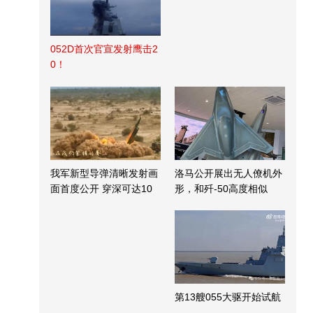
052D首次官宣发射鹰击2
0！
我军新型导弹清晰发射画
洛马公开展出无人僚机外
面首度公开 穿深可达10
形，和歼-50高度相似
米
第13艘055大驱开始试航