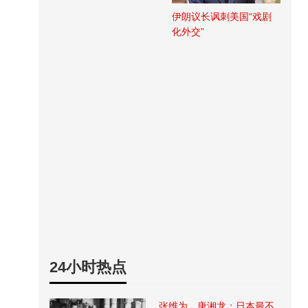
伊朗议长讽刺美国“戏剧
化外交”
24小时热点
张维为、唐湘龙：日本最不