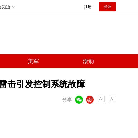
方频道
注册
登录
美军
滚动
 雷击引发控制系统故障
微信
微博
分享