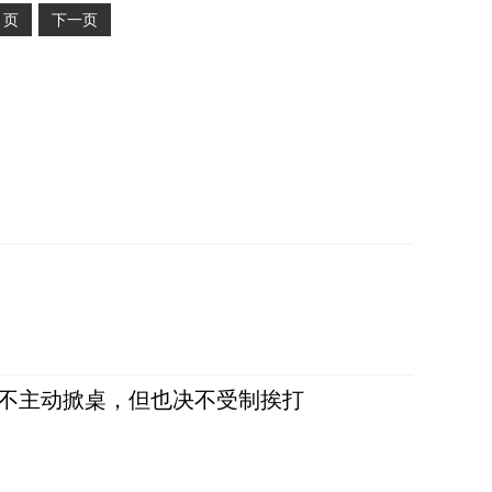
2
页
下一页
，不主动掀桌，但也决不受制挨打