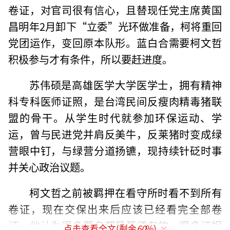
卷证，对官司很有信心，且替现任党主席黄国
昌明年2月卸下“立委”光环做准备，柯将重回
党团运作，变回原本队形。蓝白合需要柯文哲
积极参与才有条件，所以要赶进度。
苏伟硕是高雄医学大学医学士，拥有精神
科专科医师证照，是台湾民间反瘦肉精毒猪联
盟的骨干。从学生时代就参加环保运动、学
运，曾与民进党并肩反美牛，反莱猪时变成绿
营眼中钉，与绿营分道扬镳，现持续针砭时事
并关心政治议题。
柯文哲之前被羁押在看守所时看不到所有
卷证，现在交保出来后应该已经看完全部卷
证。他认为很多罪名都是莫须有的，很多证据
点击查看全文(剩余
60
%)