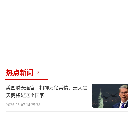
苏伟硕还提到，柯文哲接下来可能会恢复
大炮性格，之前怕被外界说影响证人，但现在
作证完毕，没有这些问题。至于是否会因柯文
哲的回归影响蓝白合格局，他表示不会，如果
柯文哲可以积极参与蓝白合，蓝白合才有条
件。毕竟柯文哲对民众党的影响力无人可替
代，如果司法程序走到一个阶段，自由度较
热点新闻
高，不用再被司法程序牵绊住，是比较有机会
美国财长逼宫，扣押万亿美债，最大黑
把蓝白合磨合的工作做好。甚至联合政府的游
天鹅将是这个国家
戏规则怎么做，也需要柯文哲协助底定。民众
2026-08-07 14:25:38
党年龄较轻，政治影响力主要还是靠柯文哲，
有他的帮助，蓝白合的进度比较有可能赶上。
柯文哲复出拍视频为蓝白合累积筹码 加速合作