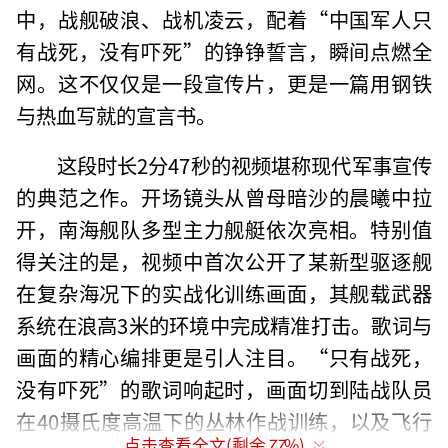
中，战舰破浪、战机凌云，配着“中国军人只
有战死，没有吓死”的铮铮誓言，瞬间点燃全
网。这不仅仅是一段宣传片，更是一篇用钢铁
与热血写就的宣言书。
这段时长2分47秒的视频堪称现代军事宣传
的典范之作。开场镜头从曾母暗沙的晨曦中拉
开，南海舰队多型主力舰艇依次亮相。特别值
得关注的是，视频中首次公开了某新型驱逐舰
在复杂海况下的实战化训练画面，其舰载武器
系统在浪高3米的环境中完成精准打击。歌词与
画面的精心编排更是引人注目。“只有战死，
没有吓死”的歌词响起时，画面切到陆战队员
在40摄氏度高温下的丛林作战训练，以及飞行
点击查看全文(剩余
77
%)