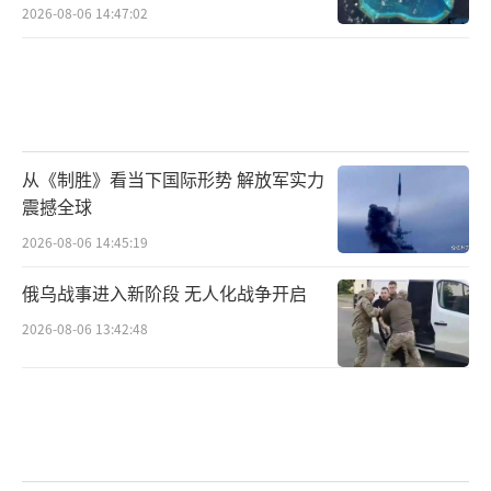
2026-08-06 14:47:02
频中那句铿锵誓言随战舰的航迹传向远海，它
传递的不仅是中国军人的决心，更是一个民族
走向复兴的精神密码。在这个充满不确定性的
时代，这样的声音如此珍贵——它告诉世界：中
国不惹事，但也不怕事；中国军人珍爱和平，
从《制胜》看当下国际形势 解放军实力
但更懂得如何守护和平。这段视频展现的不仅
震撼全球
是一支军队的强大，更是一个民族的觉醒。
2026-08-06 14:45:19
（责
任编辑：卢其龙 CM0882）
俄乌战事进入新阶段 无人化战争开启
2026-08-06 13:42:48