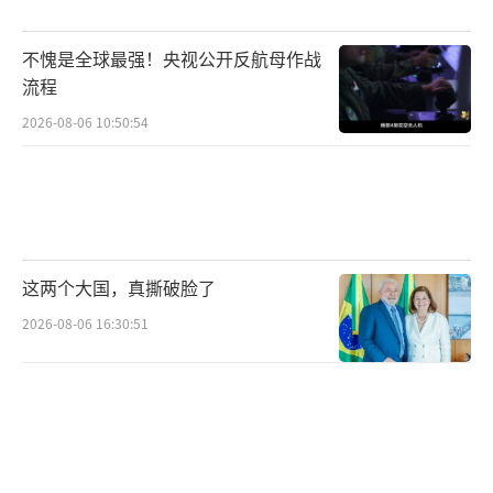
解读版本。西方某知名军事杂志将其称为“中
不愧是全球最强！央视公开反航母作战
国式的强军宣言”，东南亚某国海军军官私下
流程
表示“这是区域力量对比变化的明确信号”，
2026-08-06 10:50:54
而某些域外国家则刻意淡化处理，称其“不过
是一次常规宣传”。更具启示性的是国内外网
民的反应差异。海外社交平台上，这段视频在2
4小时内播放量突破千万，多国网民留言称“终
于理解中国为何不可战胜”；而在国内平台，
这两个大国，真撕破脸了
相关话题阅读量达数亿次，“中国军人”关键
2026-08-06 16:30:51
词搜索量暴增300%。这种内外共鸣的现象彰显
出新时代中国军事外交的传播效力。
视频最深刻的启示在于揭示了中国军队的
强军逻辑：武器装备与战斗精神的辩证统一。