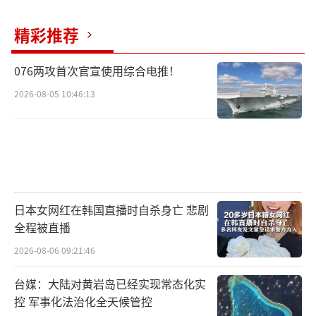
当我们看到航母编队远海训练、新型战机常态
化巡航时，更应读懂背后那股“只有战死，没
精彩推荐
有吓死”的精神力量。一位参加过也门撤侨任
076两攻首次官宣使用综合电推！
务的海军军官透露：“在真实的战场上，最终
2026-08-05 10:46:13
决定胜负的不仅是装备性能，更是官兵的战斗
意志。”这段视频的精妙之处就在于
将“器”与“气”完美融合，既展示了现代化
装备，又彰显了不屈的精神，回答了“新时代
中国军人凭什么赢”的核心命题。
日本女网红在韩国直播时自杀身亡 悲剧
南海舰队的这段视频与其说是一次宣传，
全程被直播
不如说是一次定位：中国军队正在完成从“实
2026-08-06 09:21:46
力积累”到“价值输出”的升华。“只有战
台媒：大陆对黄岩岛已经实现常态化实
死，没有吓死”这八个字既是对历史的传承，
控 军事化法治化全天候管控
也是对现实的回应，更是对未来的宣誓。当视