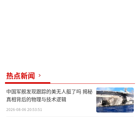
更是对未来的承诺。”
视频发布的时机耐人寻味。就在11月下
旬，南海方向接连发生三件大事：某国与盟友
举行联合军演，新型侦察机频繁抵近侦察，以
及所谓的“南海仲裁案”余波再起。在这种背
景下，南海舰队的视频选择以最直接的方式传
递信号。视频中特意展示了舰艇编队在复杂电
热点新闻
磁环境下的对抗演练。军事专家指出，这些画
中国军舰发现跟踪的美无人艇了吗 揭秘
面直指现代海战的核心要素，表明中国海军不
真相背后的物理与技术逻辑
仅在装备上实现现代化，更在作战理念上完成
2026-08-06 20:53:51
升级。这种“软硬结合”的展示比单纯的武器
亮相更具威慑力。
视频发布后，国际舆论场迅速分裂出多种