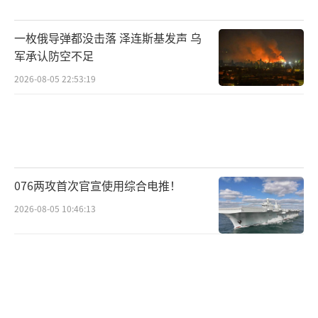
的压力平衡。这不仅是短期内的问题，而是长
期战略博弈的一部分。台海问题是中国必定要
一枚俄导弹都没击落 泽连斯基发声 乌
军承认防空不足
完成的统一大业，而黄海的这一连串军事行动
2026-08-05 22:53:19
正是中国表达立场、划定底线的方式。如果日
本继续挑衅，解放军今天的实弹演习，明天就
可能变成实际行动。
（责任编辑：卢其龙 CM0882）
076两攻首次官宣使用综合电推！
2026-08-05 10:46:13