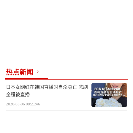
从国际关系的角度来看，解放军这次演训
释放了重要信号。首先提醒日本，台海问题不
是其能够插手的局。日本试图将台海有事与日
本有事挂钩，鼓动美国建立围华包围线。然
而，中国通过实际行动告诉日本，如果坚持插
手台海问题，最终风险将会反噬自身。其次，
解放军在为未来台海局势做好战略预案。从演
热点新闻
练内容、封海范围和时间安排来看，解放军显
然在锻炼大规模联合行动的能力，不仅要打击
日本女网红在韩国直播时自杀身亡 悲剧
台独势力，还要有效阻断任何外来军事干预。
全程被直播
最后，日本加速推动南部岛链的军事化，中国
2026-08-06 09:21:46
必须提前布局。继与那国岛之后，日本还在推
动宫古岛、石垣岛等群岛的军事升级。为了应
对这种局势，中国需要在北方海域维持常态化