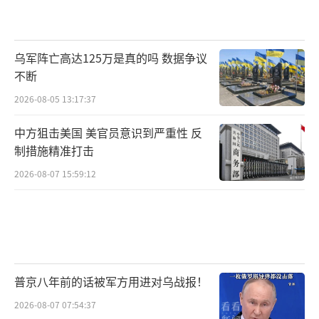
乌军阵亡高达125万是真的吗 数据争议
不断
2026-08-05 13:17:37
中方狙击美国 美官员意识到严重性 反
制措施精准打击
2026-08-07 15:59:12
普京八年前的话被军方用进对乌战报！
2026-08-07 07:54:37