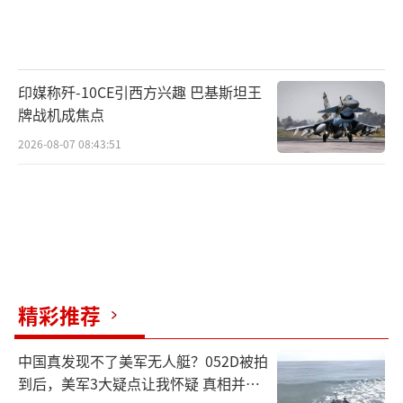
印媒称歼-10CE引西方兴趣 巴基斯坦王
牌战机成焦点
2026-08-07 08:43:51
精彩推荐
中国真发现不了美军无人艇？052D被拍
到后，美军3大疑点让我怀疑 真相并非