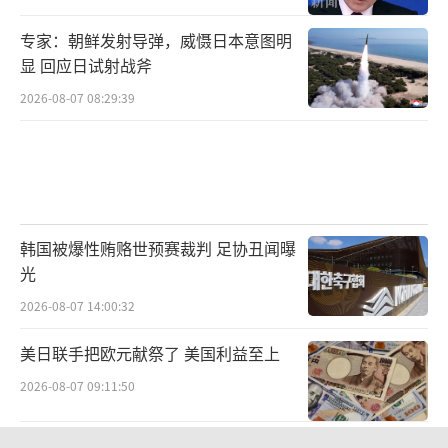
专家：朝鲜发射导弹，威慑日本意图明
显 回应日试射战斧
2026-08-07 08:29:39
韩国被爆性贿赂世预赛裁判 足协丑闻曝
光
2026-08-07 14:00:32
美日联手把欧元献祭了 美国利益至上
2026-08-07 09:11:50