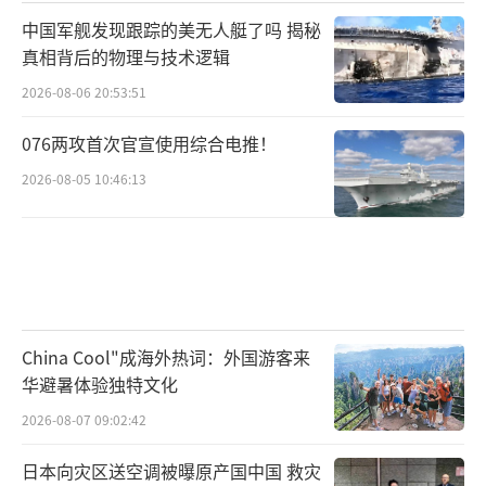
中国军舰发现跟踪的美无人艇了吗 揭秘
真相背后的物理与技术逻辑
2026-08-06 20:53:51
076两攻首次官宣使用综合电推！
2026-08-05 10:46:13
China Cool"成海外热词：外国游客来
华避暑体验独特文化
2026-08-07 09:02:42
日本向灾区送空调被曝原产国中国 救灾