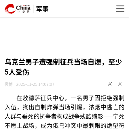
军事
乌克兰男子遭强制征兵当场自爆，至少
5人受伤
微博
2025-11-25 14:07:07
在敖德萨征兵中心，一名男子因拒绝强制
入伍，掏出自制炸弹当场引爆，浓烟中逃亡的
人群与垂死的抗争者构成战争残酷缩影——宁死
不愿上战场，成为俄乌冲突中最刺眼的绝望符