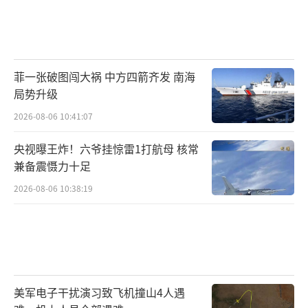
菲一张破图闯大祸 中方四箭齐发 南海
局势升级
2026-08-06 10:41:07
央视曝王炸！六爷挂惊雷1打航母 核常
兼备震慑力十足
2026-08-06 10:38:19
美军电子干扰演习致飞机撞山4人遇