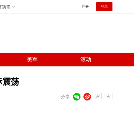
方频道
注册
登录
美军
滚动
际震荡
微信
微博
分享