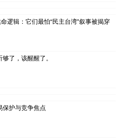
命逻辑：它们最怕“民主台湾”叙事被揭穿
听够了，该醒醒了。
易保护与竞争焦点