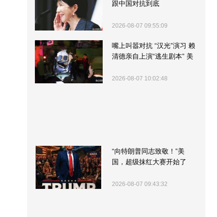
跟中国对抗到底
2026-08-07 09:55:09
嘴上叫嚣对抗 “汉光”演习 赖
清德亲自上演“逃生剧本” 美
军方围观“服务”
2026-08-07 10:02:48
“向特朗普同志致敬！”美
国，超级抹红大赛开始了
2026-08-07 09:43:32