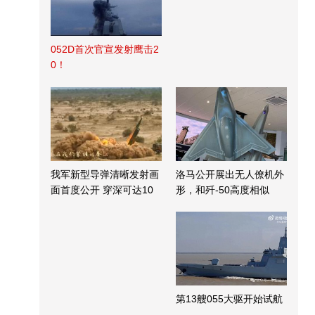
052D首次官宣发射鹰击2
0！
我军新型导弹清晰发射画
洛马公开展出无人僚机外
面首度公开 穿深可达10
形，和歼-50高度相似
米
第13艘055大驱开始试航