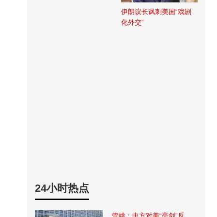
伊朗议长讽刺美国“戏剧
化外交”
24小时热点
管姚：中方对美“亮剑”反