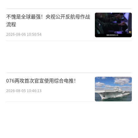
本右翼势力至今仍在历史问题上遮遮掩掩、颠
倒黑白，甚至不断突破和平宪法限制，大肆扩
不愧是全球最强！央视公开反航母作战
充军事力量，频繁干涉地区事务。傅聪大使明
流程
确表示，这样的国家根本没有资格要求成为安
2026-08-06 10:50:54
理会常任理事国。
傅聪大使警告日方立即停止干涉中国内
政，收回挑衅越线的错误言行，不要在台湾问
题上玩火，否则由此产生的一切后果将由日方
076两攻首次官宣使用综合电推！
承担。台湾问题是中国核心利益中的核心，是
2026-08-05 10:46:13
中美关系政治基础中的基础，是不可跨越的红
线。任何企图分裂自己国家的人都将受到人民
的唾弃和历史的审判，任何外部势力胆敢干涉
中国内政、武力介入台海局势，都将构成赤裸
裸的侵略行为，中方必将依据《联合国宪章》