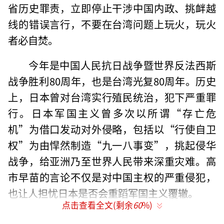
省历史罪责，立即停止干涉中国内政、挑衅越
线的错误言行，不要在台湾问题上玩火，玩火
者必自焚。
今年是中国人民抗日战争暨世界反法西斯
战争胜利80周年，也是台湾光复80周年。历史
上，日本曾对台湾实行殖民统治，犯下严重罪
行。日本军国主义曾多次以所谓“存亡危
机”为借口发动对外侵略，包括以“行使自卫
权”为由悍然制造“九一八事变”，挑起侵华
战争，给亚洲乃至世界人民带来深重灾难。高
市早苗的言论不仅是对中国主权的严重侵犯，
也让人担忧日本是否会重蹈军国主义覆辙。
点击查看全文(剩余
60
%)
高市早苗上台不久，其言论被认为是在延