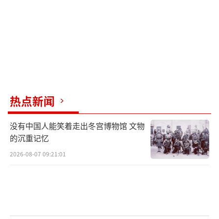
是一个巨大负担。对此，日本政界大佬也表示
担忧，认为首相的言论可能威胁到国民的生命
安全。
台湾问题属于中国内政，不容任何外部势
力干涉。日本一些人与“台独”势力暗通款
曲，鼓吹“台湾有事就是日本有事”，这是极
热点新闻
其危险的行为。日本当政者应当认识到，中国
已经不是80年前或130年前的中国，日本需要掂
没有中国人能笑着走出冬宫博物馆 文物
量一下能否承受由此带来的代价。正如日本前
的沉重记忆
首相鸠山由纪夫所讽刺的那样，叫得越响亮的
2026-08-07 09:21:01
人并不一定强大，但日本社会似乎更倾向于那
些声音大的人。日本有事就是日本有事！
（责任
编辑：卢其龙 CM0882）