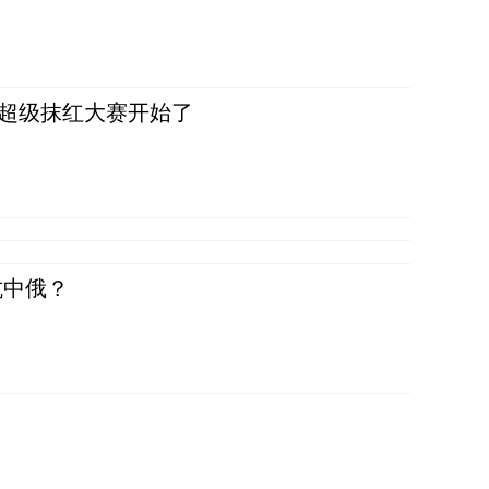
，超级抹红大赛开始了
抗中俄？