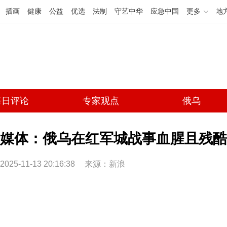
插画
健康
公益
优选
法制
守艺中华
应急中国
更多
地
每日评论
专家观点
俄乌
媒体：俄乌在红军城战事血腥且残酷 
2025-11-13 20:16:38
来源：
新浪