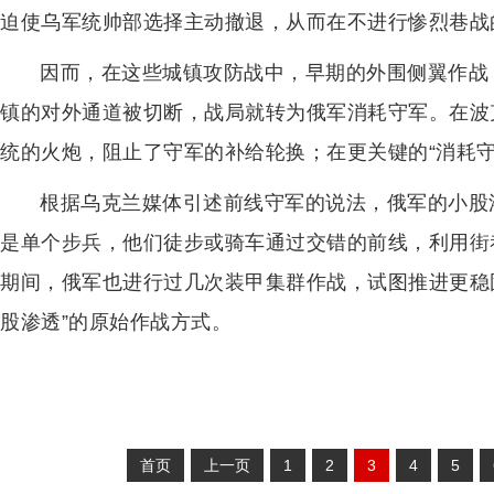
迫使乌军统帅部选择主动撤退，从而在不进行惨烈巷战
因而，在这些城镇攻防战中，早期的外围侧翼作战
镇的对外通道被切断，战局就转为俄军消耗守军。在波
统的火炮，阻止了守军的补给轮换；在更关键的“消耗守
根据乌克兰媒体引述前线守军的说法，俄军的小股
是单个步兵，他们徒步或骑车通过交错的前线，利用街
期间，俄军也进行过几次装甲集群作战，试图推进更稳
股渗透”的原始作战方式。
首页
上一页
1
2
3
4
5