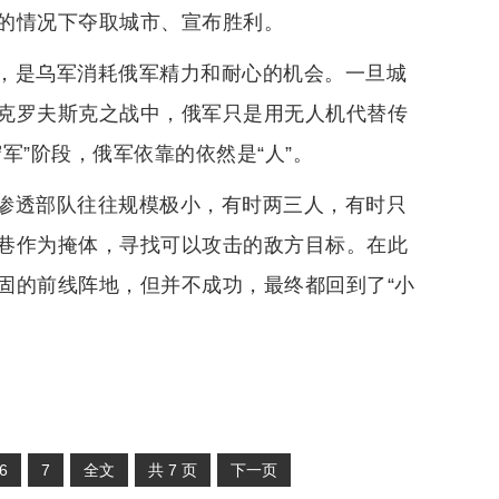
的情况下夺取城市、宣布胜利。
，是乌军消耗俄军精力和耐心的机会。一旦城
克罗夫斯克之战中，俄军只是用无人机代替传
军”阶段，俄军依靠的依然是“人”。
渗透部队往往规模极小，有时两三人，有时只
巷作为掩体，寻找可以攻击的敌方目标。在此
固的前线阵地，但并不成功，最终都回到了“小
6
7
全文
共
7
页
下一页