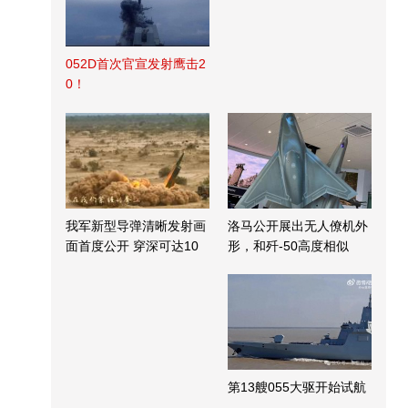
052D首次官宣发射鹰击2
0！
我军新型导弹清晰发射画
洛马公开展出无人僚机外
面首度公开 穿深可达10
形，和歼-50高度相似
米
第13艘055大驱开始试航