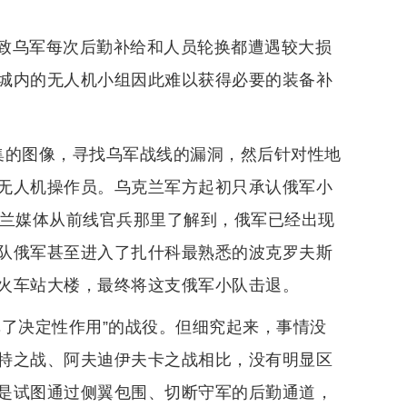
致乌军每次后勤补给和人员轮换都遭遇较大损
城内的无人机小组因此难以获得必要的装备补
集的图像，寻找乌军战线的漏洞，然后针对性地
无人机操作员。乌克兰军方起初只承认俄军小
克兰媒体从前线官兵那里了解到，俄军已经出现
队俄军甚至进入了扎什科最熟悉的波克罗夫斯
火车站大楼，最终将这支俄军小队击退。
挥了决定性作用”的战役。但细究起来，事情没
特之战、阿夫迪伊夫卡之战相比，没有明显区
是试图通过侧翼包围、切断守军的后勤通道，