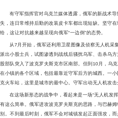
有守军指挥官对乌克兰媒体透露，俄军的新战术导
失，连日常维持后勤的改装皮卡车都出现短缺。坚守在
给，这让对抗越来越呈现向俄军“一边倒”的态势。
从7月开始，俄军还利用卫星图像及侦察无人机采
派出小股士兵，试图渗透到战线后骚扰乌军、击杀乌方
股部队突入了波克罗夫斯克市区南部。但到10月，乌
在小镇的各个区域，包括最靠近守军后方的城西。一小
克火车站，这里是城市的最中心。守军出动无人机攻击
在这场新形态的战争中，看起来是一场“无人机发
有这么简单。俄军进攻波克罗夫斯克的思路，与巴赫姆
别。不到最后时刻，俄军不会对城镇发起正面强攻，而