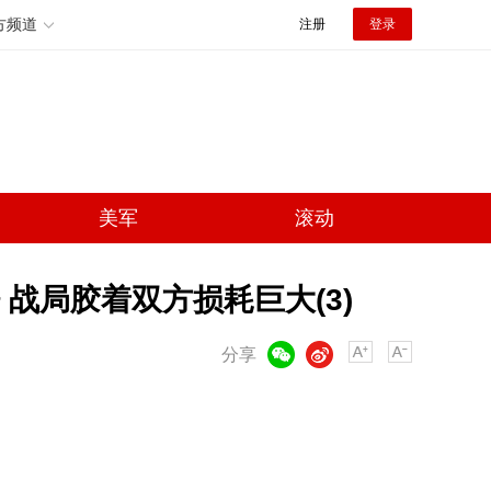
方频道
注册
登录
美军
滚动
战局胶着双方损耗巨大(3)
微信
微博
分享