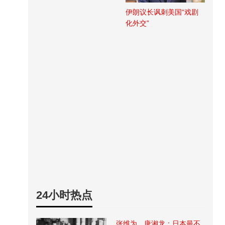
伊朗议长讽刺美国“戏剧
化外交”
24小时热点
张维为、唐湘龙：日本最不