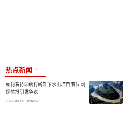
合电力系统。这一系统没有供电频率限制，体
积重量更小，系统功率密度更高，发电机组与
电网重构速度更快，运行更加稳定。因此，福
建舰上的舰载机每天可以出动230到300架次，
远超蒸汽弹射系统和福特级航母。
尽管美海军在某些领域动作较快，但由于
基础薄弱，最终被福建舰赶超。特别是在电磁
热点新闻
弹射器方面，福建舰的技术性能与实际运用均
如何看待印度打听雅下水电项目细节 刺
优于福特级。此外，福建舰在舰载机与护航属
探情报引发争议
舰上也有显著优势，使得福特级目前只能依靠
2026-08-09 10:04:52
核动力作为唯一亮点。
（责任编辑：卢其龙 CM0882）