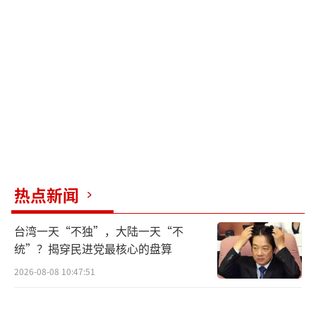
元，平均每天的维护费用超过8200万元。虽然
这笔钱足够修建三条高铁线路，但如果把这些
费用投入到守护海洋的事业中，也算是物有所
值。
中国作为全球最大贸易国，每年有价值超
过10万亿元人民币的货物经过南海和马六甲海
峡。东盟和欧盟两大贸易伙伴的货轮穿梭不
息，而福建舰强大的电磁弹射能力使歼-35战机
热点新闻
的作战半径覆盖到第二岛链，结合055驱逐舰和
东风-26D导弹形成“双核威慑”，直接影响亚
台湾一天“不独”，大陆一天“不
太地区的战略平衡。三艘航母编队轮番值班，
统”？揭穿民进党最核心的盘算
确保了能源通道和全球贸易路线的安全。
2026-08-08 10:47:51
与美国航母的高昂运维成本相比，中国走