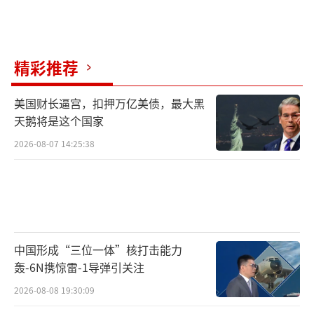
的领先远比航母的吨位更具战略意义。
三航母时代的到来只是一个开始。004型核
动力航母已经在船台分段合拢，同时，太空监
精彩推荐
视星座的卫星数量已经扩展到72颗，配合水下
声呐阵列，形成覆盖第二岛链的感知网络。这
美国财长逼宫，扣押万亿美债，最大黑
天鹅将是这个国家
一系列高额投入背后，反映的是中国这个全球
2026-08-07 14:25:38
贸易大国从近海防御走向远海护航的必然选
择。毕竟，没有制海权，又谈何发展权？
（责任
编辑：卢其龙 CM0882）
中国形成“三位一体”核打击能力
轰-6N携惊雷-1导弹引关注
2026-08-08 19:30:09