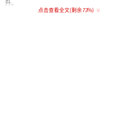
升。
点击查看全文(剩余
73
%)
然而，航母从来不是单独行动的。福建舰
的完整编队需要配备多种舰艇和舰载机群，整
个编队的成本轻松突破1000亿元人民币。每次
出海任务都是巨大的开销，加满万吨重油需要2
200万元，一次20天的远海训练仅燃料和保障费
用就得花掉1000万元。启动一次电磁弹射的费
用甚至可以买一套二线城市的商品房。
三艘航母编队的维护费用同样惊人。按照
国际惯例，航母的全寿命周期费用大约是造价
的2-3倍。福建舰服役30年，其维护费用可能接
近1000亿元。如果再加上山东舰和辽宁舰及其
编队，海军每年的保养费将达到480到600亿