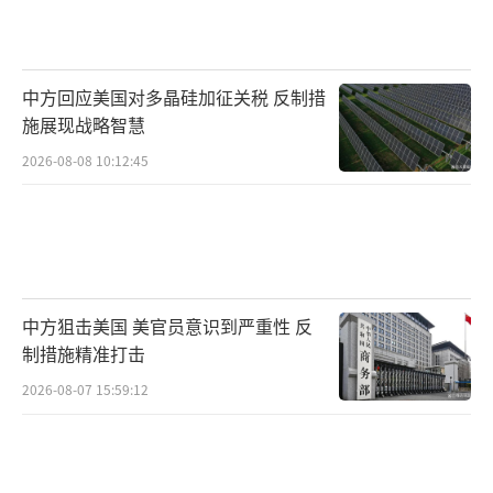
的是性价比路线。美国福特级航母单舰造价高
达130亿美元，整个生命周期的成本甚至达到25
00亿美元，而福建舰的性能接近福特级，但其
中方回应美国对多晶硅加征关税 反制措
花费仅为福特级的三成。中国目前掌握了全球5
施展现战略智慧
2%的造船产能，在极限情况下两年内能下水50
2026-08-08 10:12:45
艘舰艇。
未来的海权竞争早已超越了单纯的舰艇数
量对比。福建舰在测试中的无人机群协同算法
已经能够通过一个控制台调度18架无人机。076
中方狙击美国 美官员意识到严重性 反
型无人机航母上的“攻击-11”隐身机成本只有
制措施精准打击
F-35C的五分之一，但能实现蜂群打击。当其他
2026-08-07 15:59:12
国家还在比拼甲板数量时，中国已经将航母变
成了指挥无人机的“智能平台”。这种技术上