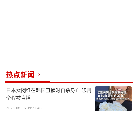
在关键议题上退让。共和党同样不想成为率先
妥协的一方，因为这涉及其核心选民群体对财
政保守主义的期待。一旦被认为“让步”，不
仅会影响政策，更会损害党内领导层威信。
制度因素也加剧了僵局。虽然共和党在两
院均处于多数地位，但参议院规则要求通过关
键预算立法必须凑足至少60票才能终止冗长辩
热点新闻
论程序（即“终止阻挠”），而共和党在参议
院仅有53席，并不足以单独推动立法进程。这
日本女网红在韩国直播时自杀身亡 悲剧
意味着，只要民主党坚持阻挠，立法程序就无
全程被直播
法前进。此次民主党正是利用了这一制度杠
2026-08-06 09:21:46
杆，将程序工具最大化，直接阻断预算立法的
推进。这种“规则极限化使用”正是美国政治
走向极端对立化的重要信号。