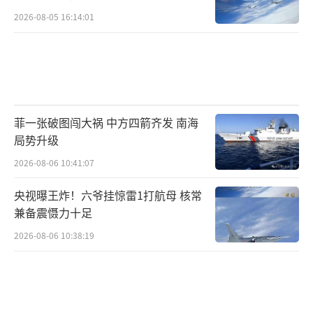
治文化已发生根本性扭曲。
2026-08-05 16:14:01
美国此轮“史上最长停摆”不是一次偶然
事件，而是美国政治极化全面加速的必然结
果。只要这种“为反对而反对”的党争模式无
法得到缓解，类似危机未来仍可能反复出现，
菲一张破图闯大祸 中方四箭齐发 南海
甚至影响到美国治理体系本身的长期稳定。
局势升级
政府的停摆，不只是大楼的灯灭了，更是
2026-08-06 10:41:07
政治共识的灯灭了。此刻关上的，或许不是政
央视曝王炸！六爷挂惊雷1打航母 核常
府大门，而是美国政治能够正常运转的底线。
兼备震慑力十足
（责任编辑：张佳鑫）
2026-08-06 10:38:19