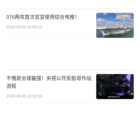
随着政府停摆时间不断拉长，现实影响也
076两攻首次官宣使用综合电推！
在逐步显现。联邦政府关停意味着大量公务人
2026-08-05 10:46:13
员被迫停工或无薪工作，政府部门办事效率大
幅下降，签证处理、税务服务、基础行政管理
等社会运转环节受到干扰。更深层次的影响在
于信心层面：民众对政府能力与责任的信任正
在被反复消耗。
不愧是全球最强！央视公开反航母作战
流程
经济领域的连锁效应也不可忽视。政府停
2026-08-06 10:50:54
摆削弱公共服务效率，使企业运营、民生系统
和金融市场预期面临不确定性。而长期停摆更
可能影响到国家信用评级与债务发行成本，甚
至波及全球金融体系，因为美国财政与美元体
系在全球经济结构中具有基础性地位。