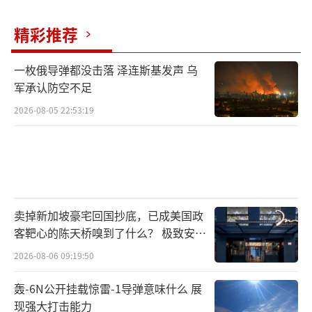
政府本应是社会治理的核心机制，是解决
精彩推荐
问题、维持秩序、提供公共服务的主体。但此
一枚俄导弹都没击落 泽连斯基发声 乌
次危机显现出的却是相反的一面：政府不仅没
军承认防空不足
有解决民众的困难，反而成为引发问题的源
2026-08-05 22:53:19
头。它不再是社会稳定器，而变成了社会不确
定的制造者。这无疑暴露了美国当前政治制度
内部的深度功能失调与信任裂痕。
过去，美国政党竞争虽然激烈，但底线清
卖掉新加坡豪宅回国抄底，已成美国政
晰——不能伤害国家运转的根基。然而在今日，
客靶心的陈天桥嗅到了什么？ 极致安全
两党博弈已越来越像零和对抗，胜败不再仅是
的追寻
2026-08-06 09:19:50
政策上的较量，而是要在身份认同、价值阵营
轰-6N公开挂载惊雷-1导弹意味什么 展
和政治生存上拼个不死不休。制度未变，但政
现强大打击能力