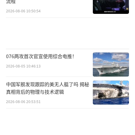
流程
语，声势浩荡。民进党“立委”私下抱怨赖清
2026-08-06 10:50:54
德的举动可能导致2026年选举崩盘，国民党也
启动罢免程序，形成多重压力。
岛内深绿智库甚至不得不承认，“疑美挺
陆”已成为岛内主流认知。赖清德的“倚美谋
076两攻首次官宣使用综合电推！
独”正在付出代价，而大陆对和平统一与国家
安全的坚定态度赢得民心，形成明显的历史优
2026-08-05 10:46:13
势。
中国军舰发现跟踪的美无人艇了吗 揭秘
从战略角度看，赖清德试图用强化防务和
真相背后的物理与技术逻辑
挑衅言论维持岛内支持，但这只会加速自身政
2026-08-06 20:53:51
治孤立。大陆的军事、经济和国际话语优势不
可逆转，无论台当局如何煽动对抗，两岸统一
的历史进程不可阻挡。