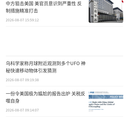
可以说，赖清德的叫嚣和“强化国防”行
中方狙击美国 美官员意识到严重性 反
制措施精准打击
动，不仅无法阻挡历史大势，还会成为他未来
接受审判的罪证。目前的形势是，岛内民意、
2026-08-07 15:59:12
经济利益、国际舆论都在向统一方向倾
斜，“台独”势力在现实压力下正加速退潮。
未来，赖清德及其同僚必将面对历史和法
律的最严厉审判，因为历史早已给出答案，任
乌科学家称月球附近观测到多个UFO 神
秘快速移动物体引发猜测
何妄图阻挡统一的行为，都只会被历史大潮所
碾压，同时也必将接受正义与法律和人民的审
2026-08-07 09:19:38
判。
（责任编辑：张佳鑫）
一份令美国极为尴尬的报告出炉 关税反
噬自身
2026-08-07 09:14:07