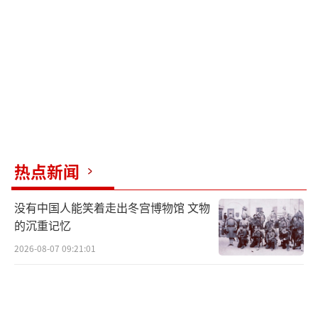
大陆近日连续发布多篇重磅文章，承诺统
一后台湾现行社会制度和生活方式将得到充分
尊重。同时，大陆还表示永不承诺放弃使用武
力，显示了在和平统一与必要武力威慑之间的
平衡。赖清德却将此解读为威胁，继续宣
称“反吞并、反侵略、反推进统一”，坚决抵
制一国两制，企图通过“新两国论”和“赖17
热点新闻
条”等言辞制造岛内政治噪音，掩盖自身政治
困境。
没有中国人能笑着走出冬宫博物馆 文物
的沉重记忆
赖清德的行为也并非孤立，而是岛内“台
独”思潮的一种延续。他拒绝承认“九二共
2026-08-07 09:21:01
识”，不断勾连外部势力挑衅大陆，成为台海
局势的不稳定因素。