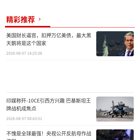
目“抗中保台”已产生质疑。网络舆论普遍呈
现“疑美”倾向，认为美国不会真正为台湾而
精彩推荐
战。台前“立委”郭正亮就指出，赖清德
将“护台神山”台积电及半导体产业转向美
美国财长逼宫，扣押万亿美债，最大黑
国，不仅未换来安全保障，反而损害经济利
天鹅将是这个国家
益。
2026-08-07 14:25:38
台积电在美国运营一年亏损143亿新台币，
这充分说明，赖清德的政策既无助于安全，也
损害产业发展，所以在赖清德上任一年多后，
岛内民众对其支持率正快速滑落。
印媒称歼-10CE引西方兴趣 巴基斯坦王
牌战机成焦点
赖清德的政治困局还体现在民进党内部裂
2026-08-07 08:43:51
痕和在野党压力。国民党和民众党发起“反独
不愧是全球最强！央视公开反航母作战
裁”大游行，不少人就高举“罢免赖清德”标