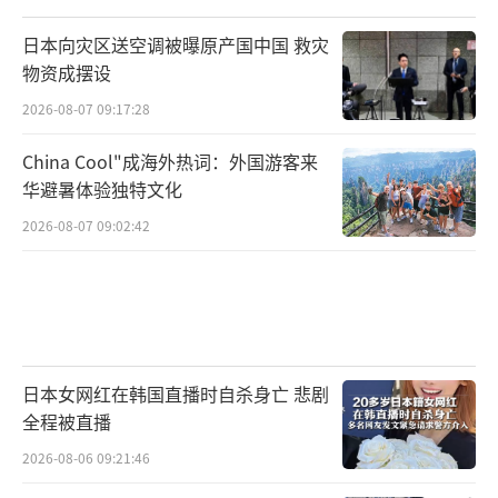
国防部明确警告赖清德，“以武拒统”是
日本向灾区送空调被曝原产国中国 救灾
自取灭亡，其行为只会加速台独势力的清零和
物资成摆设
法律制裁的到来。台湾未来的制度和生活方式
2026-08-07 09:17:28
在统一后将得到充分尊重，但历史正义不会因
China Cool"成海外热词：外国游客来
个人叫嚣而改变，赖清德的反对最终只会成为
华避暑体验独特文化
历史的警示。
2026-08-07 09:02:42
国际舆论也在逐渐形成共识。美国智库及
媒体虽然对统一路径存在不同看法，但普遍不
支持“台独”冒险，认为美国应维持区域稳
定，而非为“台独”冒险而动武。这一国际环
日本女网红在韩国直播时自杀身亡 悲剧
境进一步印证了赖清德的孤立无援，所谓依靠
全程被直播
外部势力阻止统一的幻想终将破灭。
2026-08-06 09:21:46