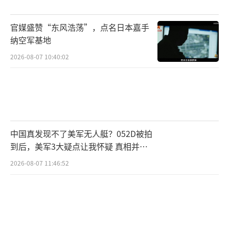
美国智库兰德公司近日就发布报告称，赖
清德是“鲁莽的麻烦制造者”，并建议美国在
官媒盛赞“东风浩荡”，点名日本嘉手
纳空军基地
履行对台所谓承诺时，首先要确保台湾不加剧
与大陆的紧张关系。
2026-08-07 10:40:02
美国《时代》杂志也指出，赖清德的言行
使台海成为全球最危险的引爆点。美国内
部“克制派”崛起，认为台湾虽重要，但不属
于生死攸关利益，美国不可能为台下场。
中国真发现不了美军无人艇？052D被拍
到后，美军3大疑点让我怀疑 真相并非
事实证明，赖清德所谓强化国防、依赖美
如此
2026-08-07 11:46:52
方保护的战略，是建立在错误认知和虚幻安全
感上的自欺行为。
从岛内民意来看，台湾民众对赖清德的盲