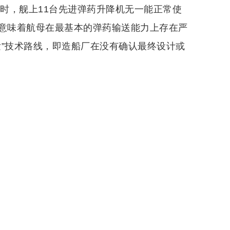
役时，舰上11台先进弹药升降机无一能正常使
。这意味着航母在最基本的弹药输送能力上存在严
发”技术路线，即造船厂在没有确认最终设计或
×
。
乎停飞
关闭
待解
共
5
页
下一页
乎停飞
待解