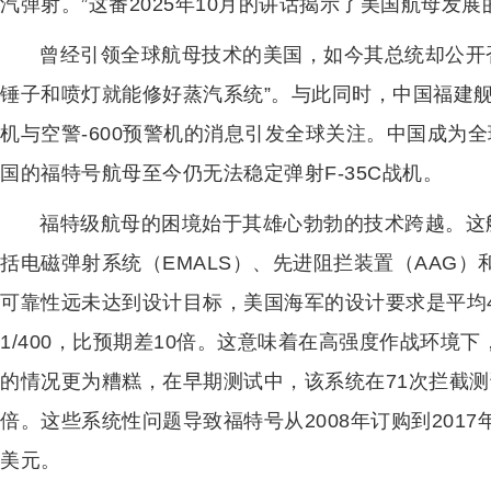
汽弹射。”这番2025年10月的讲话揭示了美国航母发
曾经引领全球航母技术的美国，如今其总统却公开
锤子和喷灯就能修好蒸汽系统”。与此同时，中国福建舰成
机与空警-600预警机的消息引发全球关注。中国成为
国的福特号航母至今仍无法稳定弹射F-35C战机。
福特级航母的困境始于其雄心勃勃的技术跨越。这艘
括电磁弹射系统（EMALS）、先进阻拦装置（AAG
可靠性远未达到设计目标，美国海军的设计要求是平均4
1/400，比预期差10倍。这意味着在高强度作战环境
的情况更为糟糕，在早期测试中，该系统在71次拦截测
倍。这些系统性问题导致福特号从2008年订购到201
美元。