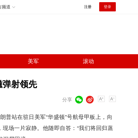
方频道
注册
登录
美军
滚动
磁弹射领先
微信
微博
分享
朗普站在驻日美军“华盛顿”号航母甲板上，向
，现场一片寂静。他随即自答：“我们将回归蒸