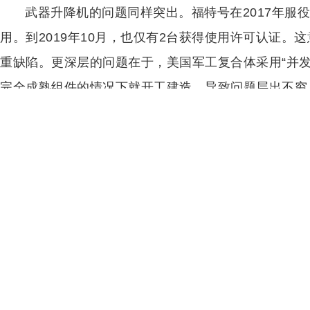
武器升降机的问题同样突出。福特号在2017年服
用。到2019年10月，也仅有2台获得使用许可认证
重缺陷。更深层的问题在于，美国军工复合体采用“并
今日快讯
普京签署命令扩军 俄军力增至242万余人
完全成熟组件的情况下就开工建造，导致问题层出不穷
以媒：ICC逮捕令致以总理出行受阻 专机几
媒体：三个选项，特朗普举棋未定 中东局势
普京签署命令扩军 俄军力增至242万余人
1
2
3
4
5
全文
以媒：ICC逮捕令致以总理出行受阻 专机几
媒体：三个选项，特朗普举棋未定 中东局势
精选推荐