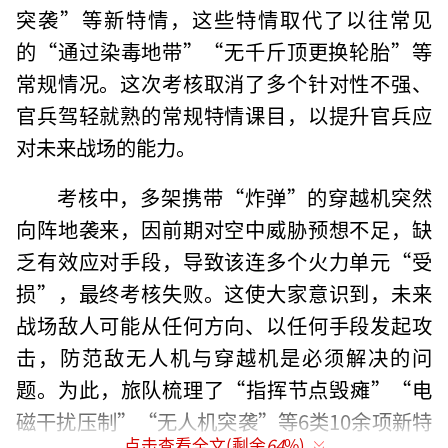
突袭”等新特情，这些特情取代了以往常见
的“通过染毒地带”“无千斤顶更换轮胎”等
常规情况。这次考核取消了多个针对性不强、
官兵驾轻就熟的常规特情课目，以提升官兵应
对未来战场的能力。
考核中，多架携带“炸弹”的穿越机突然
向阵地袭来，因前期对空中威胁预想不足，缺
乏有效应对手段，导致该连多个火力单元“受
损”，最终考核失败。这使大家意识到，未来
战场敌人可能从任何方向、以任何手段发起攻
击，防范敌无人机与穿越机是必须解决的问
题。为此，旅队梳理了“指挥节点毁瘫”“电
磁干扰压制”“无人机突袭”等6类10余项新特
点击查看全文(剩余
64
%)