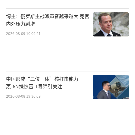
调整源于今年驻训的新变化——导调组为锤炼官
兵的敌情观念和临机处置能力，在设置敌情时
博主：俄罗斯主战派声音越来越大 克宫
兼有“明枪”与“暗箭”。经过一次次实战化
内外压力剧增
训练，官兵们不断锤炼“察觉早、判断准、处
2026-08-09 10:09:21
置快”的硬本领，以应对未来瞬息万变的战
场。
（责任编辑：卢其龙 CM0882）
中国形成“三位一体”核打击能力
轰-6N携惊雷-1导弹引关注
2026-08-08 19:30:09