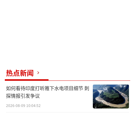
战场上电磁对抗激烈，战机稍纵即逝，必须充
分预想各种可能。为了增强官兵敌情意识，该
部利用训练间隙常态组织复盘研讨，总结梳理
可能出现的复杂特情，针对训练中暴露出的问
题进行深入分析。
一次训练中，面对对手释放的电磁干扰信
号，军士李鑫根据“特情案例库”记录的相关
热点新闻
波形分析干扰规律，精准判定干扰类型并采取
反干扰措施，成功捕捉到来袭目标。
如何看待印度打听雅下水电项目细节 刺
探情报引发争议
在另一场防御战斗中，导调组通
2026-08-09 10:04:52
报“敌”由西南方向发起进攻，但实际主要兵
力部署在东南一线。指挥员调整防御阵型，以
较小“伤亡”击退“敌”多次进攻。这种战术