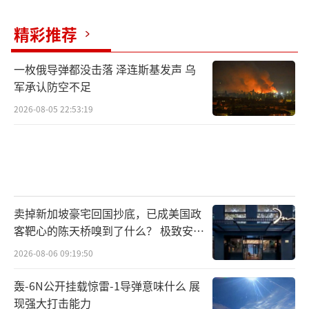
精彩推荐
一枚俄导弹都没击落 泽连斯基发声 乌
军承认防空不足
2026-08-05 22:53:19
卖掉新加坡豪宅回国抄底，已成美国政
客靶心的陈天桥嗅到了什么？ 极致安全
的追寻
2026-08-06 09:19:50
轰-6N公开挂载惊雷-1导弹意味什么 展
现强大打击能力