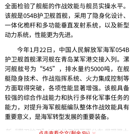
全面检验了舰艇的作战效能与舰员实操水平。
该舰是054B护卫舰首舰，采用了隐身化设计、
一体化桅杆和多功能垂直发射系统，以及新型
动力系统，性能更为先进。
今年1月22日，中国人民解放军海军054B
护卫舰首舰漯河舰在青岛某军港交接入列。漯
河舰舷号为“545”，排水量约5000吨，在舰
艇隐身技术、作战指挥系统、火力集成控制等
方面取得突破，各项性能显著增强。该舰具备
较强的综合作战能力和执行多样化军事任务的
能力，对提升海军舰艇编队整体作战效能具有
重要意义，是海军转型发展的重要装备。
新“带刀护卫”054B护卫舰画面公布 展现强大
点击查看全文(剩余
5
%)