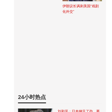
伊朗议长讽刺美国“戏剧
化外交”
24小时热点
刘和平：日本铆足了劲，要