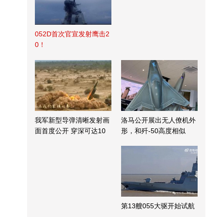
052D首次官宣发射鹰击2
0！
我军新型导弹清晰发射画
洛马公开展出无人僚机外
面首度公开 穿深可达10
形，和歼-50高度相似
米
第13艘055大驱开始试航