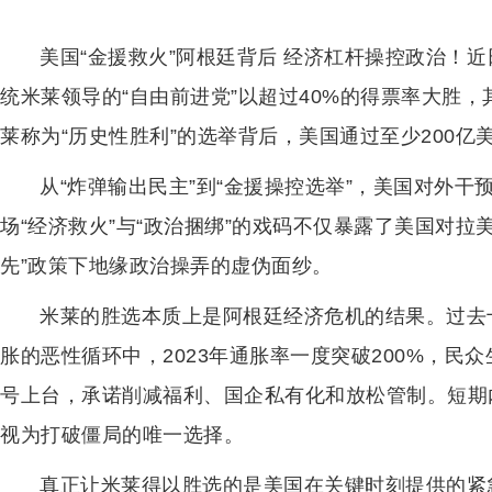
美国“金援救火”阿根廷背后 经济杠杆操控政治！
统米莱领导的“自由前进党”以超过40%的得票率大胜
莱称为“历史性胜利”的选举背后，美国通过至少200
从“炸弹输出民主”到“金援操控选举”，美国对外
场“经济救火”与“政治捆绑”的戏码不仅暴露了美国对拉
先”政策下地缘政治操弄的虚伪面纱。
米莱的胜选本质上是阿根廷经济危机的结果。过去
胀的恶性循环中，2023年通胀率一度突破200%，民
号上台，承诺削减福利、国企私有化和放松管制。短期
视为打破僵局的唯一选择。
真正让米莱得以胜选的是美国在关键时刻提供的紧