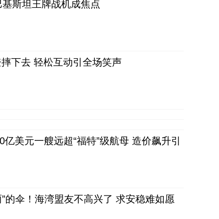
 巴基斯坦王牌战机成焦点
摔下去 轻松互动引全场笑声
80亿美元一艘远超“福特”级航母 造价飙升引
雨”的伞！海湾盟友不高兴了 求安稳难如愿