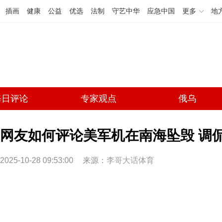
插画
健康
公益
优选
法制
守艺中华
应急中国
更多
地
每日评论
专家观点
俄乌
网友如何评论美军机在南海坠毁 调
2025-10-28 09:53:00
来源：
李哥大话体育