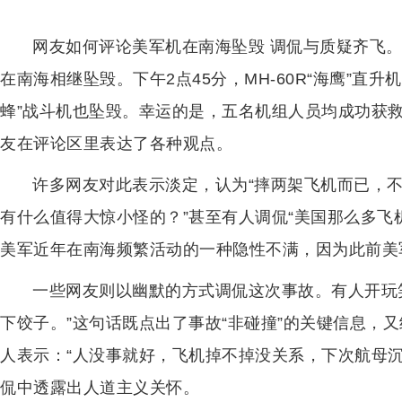
网友如何评论美军机在南海坠毁 调侃与质疑齐飞。1
在南海相继坠毁。下午2点45分，MH-60R“海鹰”直升机
蜂”战斗机也坠毁。幸运的是，五名机组人员均成功获
友在评论区里表达了各种观点。
许多网友对此表示淡定，认为“摔两架飞机而已，不
有什么值得大惊小怪的？”甚至有人调侃“美国那么多飞
美军近年在南海频繁活动的一种隐性不满，因为此前美
一些网友则以幽默的方式调侃这次事故。有人开玩
下饺子。”这句话既点出了事故“非碰撞”的关键信息，
人表示：“人没事就好，飞机掉不掉没关系，下次航母
侃中透露出人道主义关怀。