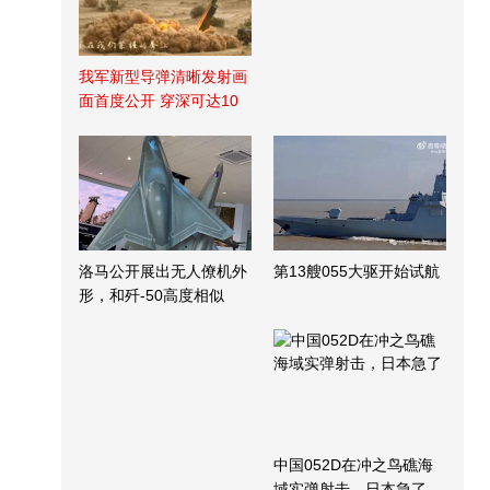
我军新型导弹清晰发射画
面首度公开 穿深可达10
米
洛马公开展出无人僚机外
第13艘055大驱开始试航
形，和歼-50高度相似
中国052D在冲之鸟礁海
域实弹射击，日本急了