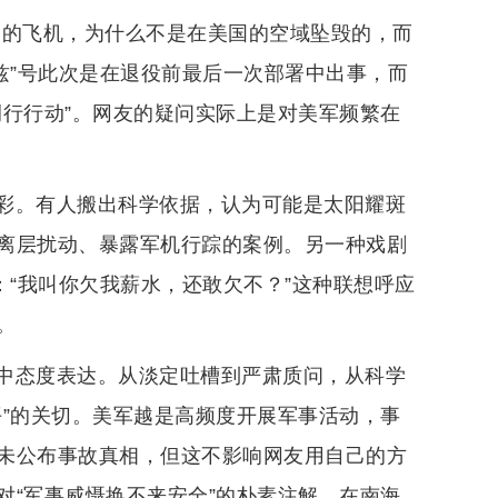
国的飞机，为什么不是在美国的空域坠毁的，而
兹”号此次是在退役前最后一次部署中出事，而
例行行动”。网友的疑问实际上是对美军频繁在
彩。有人搬出科学依据，认为可能是太阳耀斑
离层扰动、暴露军机行踪的案例。另一种戏剧
：“我叫你欠我薪水，还敢欠不？”这种联想呼应
。
中态度表达。从淡定吐槽到严肃质问，从科学
平”的关切。美军越是高频度开展军事活动，事
未公布事故真相，但这不影响网友用自己的方
对“军事威慑换不来安全”的朴素注解。在南海