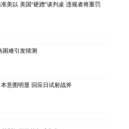
准美以 美国“硬蹭”谈判桌 违规者将重罚
络困难引发猜测
本意图明显 回应日试射战斧