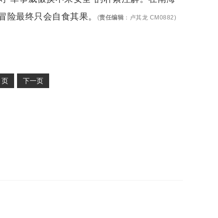
冒险最终只会自食其果。
(
责任编辑
：
卢其龙 CM0882
)
2
页
下一页