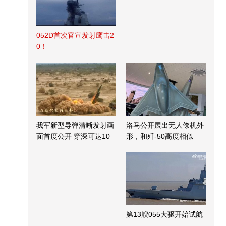
052D首次官宣发射鹰击2
0！
我军新型导弹清晰发射画
洛马公开展出无人僚机外
面首度公开 穿深可达10
形，和歼-50高度相似
米
第13艘055大驱开始试航