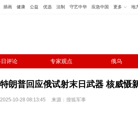
插画
健康
公益
优选
法制
守艺中华
应急中国
更多
地
每日评论
专家观点
俄乌
特朗普回应俄试射末日武器 核威慑
2025-10-28 08:13:45
来源：
搜狐军事