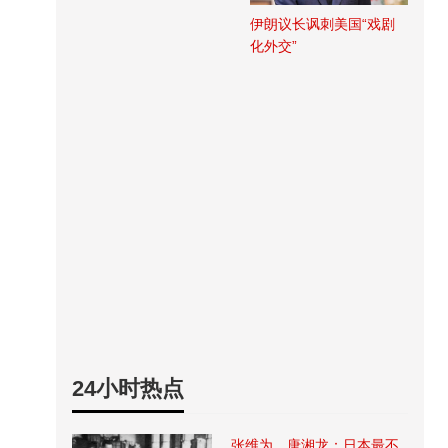
伊朗议长讽刺美国“戏剧
化外交”
24小时热点
张维为、唐湘龙：日本最不