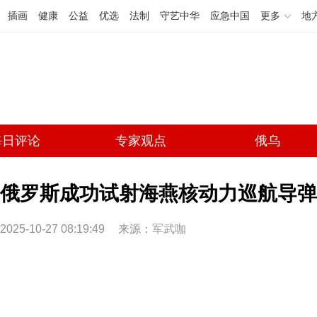
插画
健康
公益
优选
法制
守艺中华
应急中国
更多
地
每日评论
专家观点
俄乌
俄罗斯成功试射海燕核动力巡航导弹
2025-10-27 08:19:49
来源：
军武咖