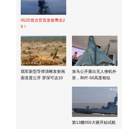
052D首次官宣发射鹰击2
0！
我军新型导弹清晰发射画
洛马公开展出无人僚机外
面首度公开 穿深可达10
形，和歼-50高度相似
米
第13艘055大驱开始试航