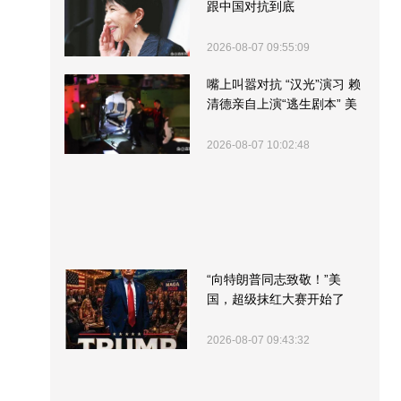
跟中国对抗到底
2026-08-07 09:55:09
嘴上叫嚣对抗 “汉光”演习 赖
清德亲自上演“逃生剧本” 美
军方围观“服务”
2026-08-07 10:02:48
“向特朗普同志致敬！”美
国，超级抹红大赛开始了
2026-08-07 09:43:32