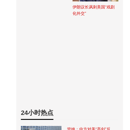
伊朗议长讽刺美国“戏剧
化外交”
24小时热点
管姚：中方对美“亮剑”反