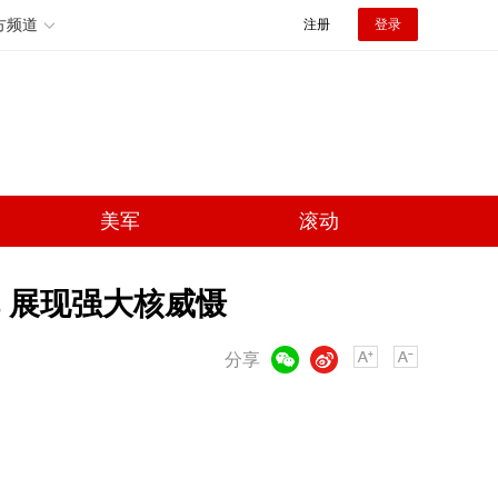
方频道
注册
登录
美军
滚动
 展现强大核威慑
微信
微博
分享