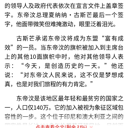
的领导人及政府代表依次在宣言文件上盖章签
字。东帝汶总理夏纳纳·古斯芒最后一个签
字，他面带微笑但难掩激动，眼里泛着泪光。
古斯芒承诺东帝汶将成为东盟“富有成
效”的一员。当东帝汶的旗帜被加入到主席台
上的其他10面旗帜中时，他对其他领导人表
示：“今天，是创造历史的一天。”他还
说：“对东帝汶人民来说，这不仅是梦想成
真，也是对我们旅程的有力肯定。”
东帝汶是该地区最年轻和最贫穷的国家之
一，人口仅140万。它的加入被视为象征区域包
容性的一步。这个位于印尼和澳大利亚之间的
国家曾是长达400多年的葡萄牙殖民地，目前面
点击查看全文(剩余
31
%)