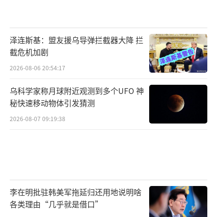
泽连斯基：盟友援乌导弹拦截器大降 拦
截危机加剧
2026-08-06 20:54:17
乌科学家称月球附近观测到多个UFO 神
秘快速移动物体引发猜测
2026-08-07 09:19:38
李在明批驻韩美军拖延归还用地说明啥
各类理由“几乎就是借口”