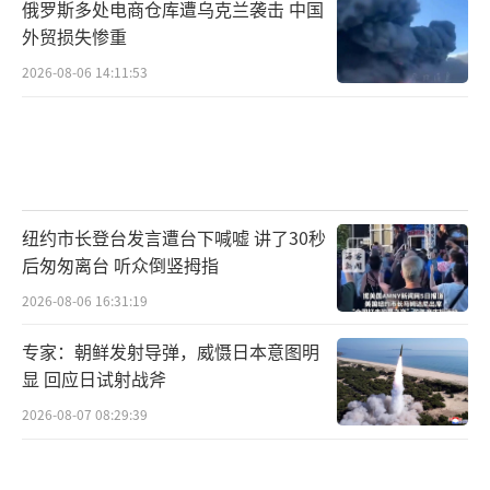
俄罗斯多处电商仓库遭乌克兰袭击 中国
外贸损失惨重
2026-08-06 14:11:53
纽约市长登台发言遭台下喊嘘 讲了30秒
后匆匆离台 听众倒竖拇指
2026-08-06 16:31:19
专家：朝鲜发射导弹，威慑日本意图明
显 回应日试射战斧
2026-08-07 08:29:39