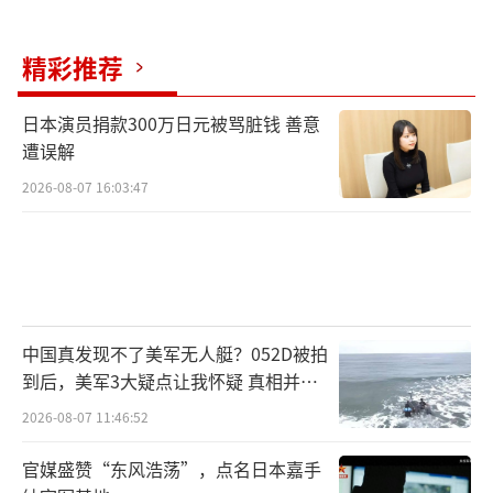
的幕后比台面上的还精彩。政治里头这种明刀
明枪的场面，以后会不会越来越多？还是说，
精彩推荐
这就是权谋局的常态，以后不怼一下都不够看
日本演员捐款300万日元被骂脏钱 善意
了？
遭误解
这事情要是换成你我，能忍那么久？这沉
2026-08-07 16:03:47
默背后，又得忍多久，才真能吃得消？泽连斯
基和特朗普对骂隐藏哪些信息 权力博弈的冰山
一角。
（责任编辑：卢其龙 CM0882）
中国真发现不了美军无人艇？052D被拍
到后，美军3大疑点让我怀疑 真相并非
如此
2026-08-07 11:46:52
官媒盛赞“东风浩荡”，点名日本嘉手