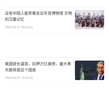
怼，背后藏着一连串算计和不得已的无奈。福
布斯对政治人物影响力调查显示，泽连斯基的
没有中国人能笑着走出冬宫博物馆 文物
支持率虽有起伏，但在国际舞台上依旧保持重
的沉重记忆
要位置。说明大家知道这局不是单靠嘴皮子能
2026-08-07 09:21:01
搞定。
泽连斯基沉默不言，是弱吗？还是更高明
地压住了情绪？这就像你跟人吵架，明明被怼
得没招儿了，可又不能当场翻脸，把自己坑
美国财长逼宫，扣押万亿美债，最大黑
天鹅将是这个国家
死。结果装作没听见，也是种难堪的忍耐。问
题是，忍耐下去真能换来什么结果吗？
2026-08-07 14:25:38
而且，照这么看，特朗普当着大庭广众羞
辱泽连斯基，不光是嘴上功夫，还透露出美国
国内政坛的分裂和奇怪的权力游戏。这局幕后