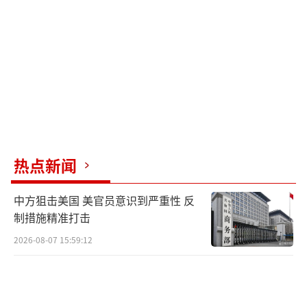
这举动太过分，破坏了自己的国际形象。CNN
报道说，这让美俄关系这种微妙平衡更难搞，
甚至连自家盟友也开始懵圈。局势复杂到一个
嘴炮就能打翻整个棋盘，其实没那么简单。
反过来想，泽连斯基这份忍气吞声可能也
有战略考虑。毕竟乌克兰这场战争还没完，靠
美国援助熬着，硬怼特朗普就等于断了饭碗。
热点新闻
还有2014年克里米亚事件给他的教训，让他深
知外交手段有限，又得对内展示坚强形象，等
中方狙击美国 美官员意识到严重性 反
于在两头夹击中找平衡。新闻里他表情经常那
制措施精准打击
么淡定，其实背后劲儿比谁都大，只是得克
2026-08-07 15:59:12
制。
这就是权力博弈的冰山一角。看似丢人的